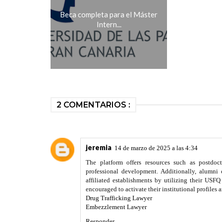
Beca completa para el Máster
Intern...
2 COMENTARIOS :
jeremia
14 de marzo de 2025 a las 4:34
The platform offers resources such as postdoct
professional development. Additionally, alumni
affiliated establishments by utilizing their US
encouraged to activate their institutional profile
Drug Trafficking Lawyer
Embezzlement Lawyer
Responder