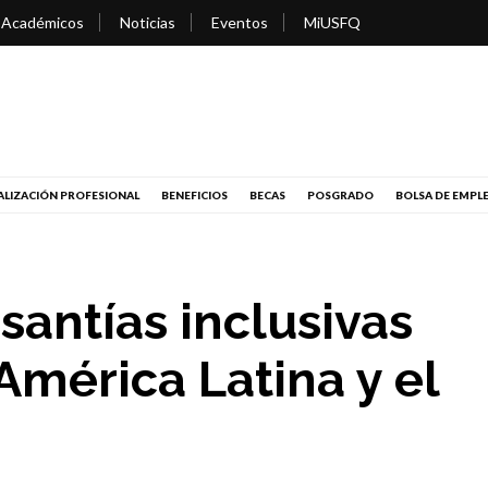
 Académicos
Noticias
Eventos
MiUSFQ
LIZACIÓN PROFESIONAL
BENEFICIOS
BECAS
POSGRADO
BOLSA DE EMPL
antías inclusivas
América Latina y el