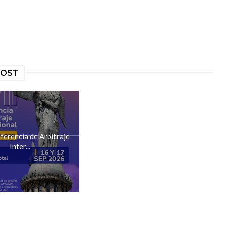
POST
ferencia de Arbitraje
Inter...