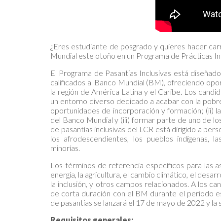
¿Eres estudiante de posgrado y quieres hacer carr
Mundial este otoño en un Programa de Prácticas Inc
El Programa de Pasantías Inclusivas está diseñado
calificados al Banco Mundial (BM), ofreciendo opor
la región de América Latina y el Caribe. Los cand
un entorno diverso dedicado a acabar con la pobre
oportunidades de incorporación y formación; (ii) l
del Banco Mundial y (iii) formar parte de uno de 
de pasantías inclusivas del LCR está dirigido a per
los afrodescendientes, los pueblos indígenas, 
minorías.
Los términos de referencia específicos para las a
energía, la agricultura, el cambio climático, el desar
la inclusión, y otros campos relacionados. A los 
de corta duración con el BM durante el periodo e
de pasantías se lanzará el 17 de mayo de 2022 y la s
Requisitos generales: