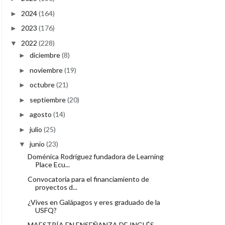
2024
(164)
►
2023
(176)
►
2022
(228)
▼
diciembre
(8)
►
noviembre
(19)
►
octubre
(21)
►
septiembre
(20)
►
agosto
(14)
►
julio
(25)
►
junio
(23)
▼
Doménica Rodríguez fundadora de Learning
Place Ecu...
Convocatoria para el financiamiento de
proyectos d...
¿Vives en Galápagos y eres graduado de la
USFQ?
MAESTRÍA EN ENSEÑANZA DE INGLÉS