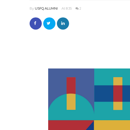
By
USFQ ALUMNI
At 8:35
2