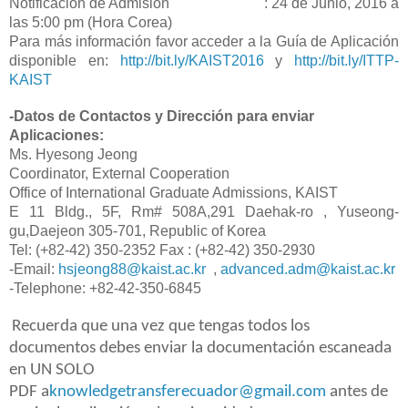
Notificación de Admisión : 24 de Junio, 2016 a
las 5:00 pm (Hora Corea)
Para más información favor acceder a la Guía de Aplicación
disponible en:
http://bit.ly/KAIST2016
y
http://bit.ly/ITTP-
KAIST
-Datos de Contactos y Dirección para enviar
Aplicaciones:
Ms. Hyesong Jeong
Coordinator, External Cooperation
Office of International Graduate Admissions, KAIST
E 11 Bldg., 5F, Rm# 508A,291 Daehak-ro , Yuseong-
gu,Daejeon 305-701, Republic of Korea
Tel: (+82-42) 350-2352 Fax : (+82-42) 350-2930
-Email:
hsjeong88@kaist.ac
.kr
,
advanced.adm@kaist.ac.kr
-Telephone: +82-42-350-6845
Recuerda que una vez que tengas todos los
documentos debes enviar la documentación
escaneada
en UN SOLO
PDF
a
knowledgetransferecuador@gmail.com
antes de