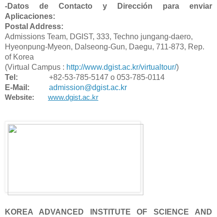
-Datos de Contacto y Dirección para enviar
Aplicaciones:
Postal Address:
Admissions Team, DGIST, 333, Techno jungang-daero,
Hyeonpung-Myeon, Dalseong-Gun, Daegu, 711-873, Rep.
of Korea
(Virtual Campus :
http://www.dgist.ac.kr/virtualtour/
)
Tel:
+82-53-785-5147 o 053-785-0114
E-Mail:
admission@dgist.ac.kr
Website:
www.dgist.ac.kr
KOREA ADVANCED INSTITUTE OF SCIENCE AND