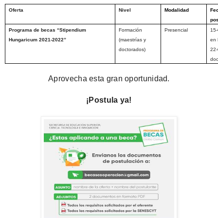
Oferta
Nivel
Modalidad
Fe
pos
Programa de becas “Stipendium
Formación
Presencial
15-
Hungaricum 2021-2022”
(maestrías y
en 
doctorados)
22-
do
Aprovecha esta gran oportunidad.
¡Postula ya!