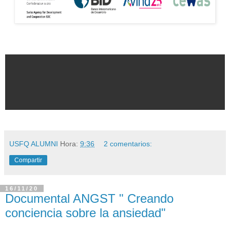
USFQ ALUMNI
Hora:
9:36
2 comentarios:
Compartir
16/11/20
Documental ANGST " Creando
conciencia sobre la ansiedad"