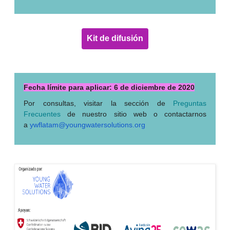
Kit de difusión
Fecha límite para aplicar: 6 de diciembre de 2020
Por consultas, visitar la sección de
Preguntas
Frecuentes
de nuestro sitio web o contactarnos
a
ywflatam@youngwatersolutions.
org