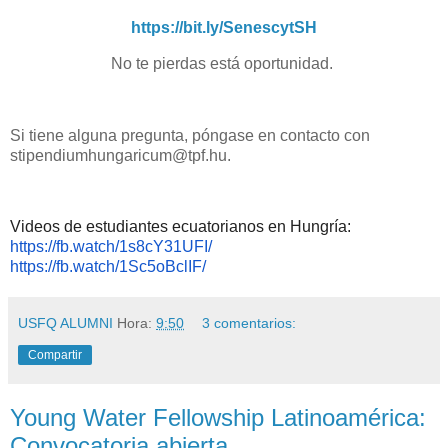
https://bit.ly/SenescytSH
No te pierdas está oportunidad.
Si tiene alguna pregunta, póngase en contacto con
stipendiumhungaricum@tpf.hu.
Videos de estudiantes ecuatorianos en Hungría:
https://fb.watch/1s8cY31UFI/
https://fb.watch/1Sc5oBclIF/
USFQ ALUMNI
Hora:
9:50
3 comentarios:
Compartir
Young Water Fellowship Latinoamérica:
Convocatoria abierta