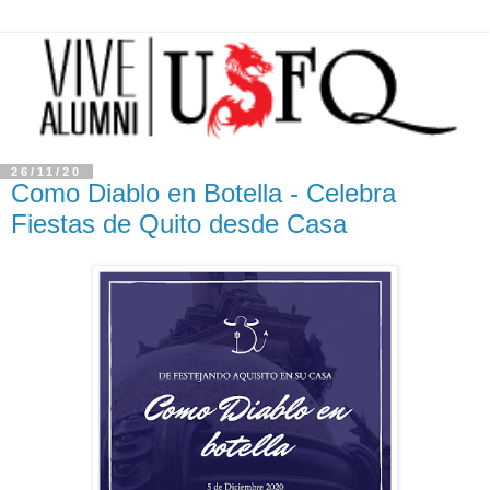
26/11/20
Como Diablo en Botella - Celebra
Fiestas de Quito desde Casa