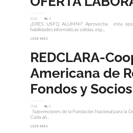
OFERTA LABORA
10:02
9
¿ERES USFQ ALUMNI? Aprovecha esta oportuni
habilidades informáticas sólidas, esp...
LEER MÁS
REDCLARA-Coop
Americana de R
Fondos y Socios
13:56
6
Subvenciones de la Fundación Nacional para la
Cada añ...
LEER MÁS