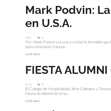
Mark Podvin: La
en U.S.A.
13:04
12
Por: Mark Podvin Les voy a contar lo increíble que 
época bastante tranqui...
LEER MÁS
FIESTA ALUMNI
12:40
21
El Colegio de Hospitalidad, Arte Culinario y Turis
Fiesta de Alumni de la fac...
LEER MÁS