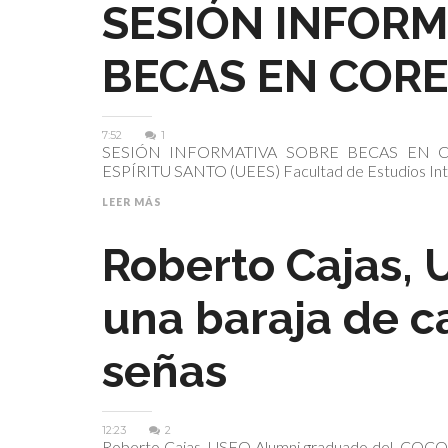
SESIÓN INFORM
BECAS EN CORE
7:52
1
SESIÓN INFORMATIVA SOBRE BECAS EN 
ESPÍRITU SANTO (UEES) Facultad de Estudios Inte
LEER MÁS
Roberto Cajas, 
una baraja de c
señas
12:23
2
Roberto Cajas, USFQ Alumni graduado del COCO