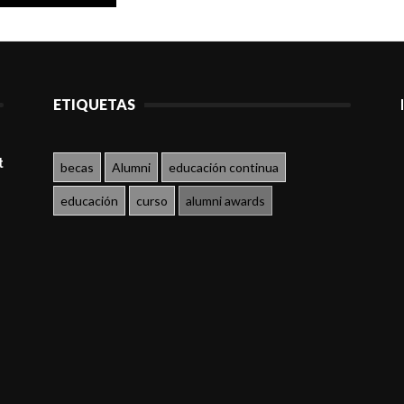
ETIQUETAS
t
becas
Alumni
educación continua
educación
curso
alumni awards