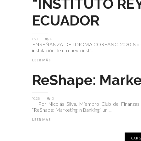
"INSTITUTO RE
ECUADOR
6:21
6
ENSEÑANZA DE IDIOMA COREANO 2020 Nos compla
instalación de un nuevo insti...
LEER MÁS
ReShape: Marke
10:26
0
Por Nicolás Silva, Miembro Club de Finanzas 
“ReShape: Marketing in Banking”, un ...
LEER MÁS
CARG