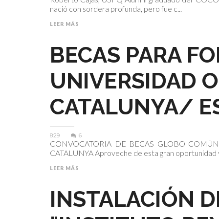
nació con sordera profunda, pero fue c...
LEER MÁS
BECAS PARA F
UNIVERSIDAD O
CATALUNYA/ E
8:29
6
CONVOCATORIA DE BECAS GLOBO COMÚN 
CATALUNYA Aproveche de esta gran oportunidad y 
LEER MÁS
INSTALACIÓN 