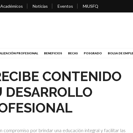
 Académicos
Noticias
Eventos
MiUSFQ
LIZACIÓN PROFESIONAL
BENEFICIOS
BECAS
POSGRADO
BOLSA DE EMPL
RECIBE CONTENIDO
U DESARROLLO
ROFESIONAL
 compromiso por brindar una educación integral y facilitar las