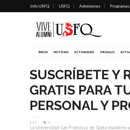
Info USFQ
USFQ
Admisiones
Programas
INICIO
NOTICIAS
ACTUALIDAD
ORGULLO
ACTUA
SUSCRÍBETE Y 
GRATIS PARA T
PERSONAL Y P
10:27
4
La Universidad San Francisco de Quito mantiene un