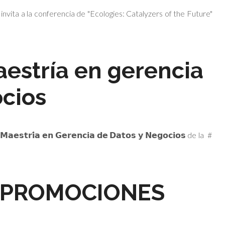
nvita a la conferencia de "Ecologies: Catalyzers of the Future"
estría en gerencia
cios
𝗿𝗶́𝗮 𝗲𝗻 𝗚𝗲𝗿𝗲𝗻𝗰𝗶𝗮 𝗱𝗲 𝗗𝗮𝘁𝗼𝘀 𝘆 𝗡𝗲𝗴𝗼𝗰𝗶𝗼𝘀 de la #
 PROMOCIONES