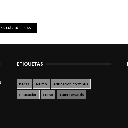
AS MÁS NOTICIAS
ETIQUETAS
t
becas
Alumni
educación continua
educación
curso
alumni awards