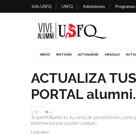
Info USFQ
USFQ
Admisiones
Programas
INICIO
NOTICIAS
ACTUALIDAD
ORGULLO
ACTUA
ACTUALIZA TUS
PORTAL alumni.
12:59
4
Tu perfil Alumni es tu carta de presentación como
información para poder comuni...
LEER MÁS