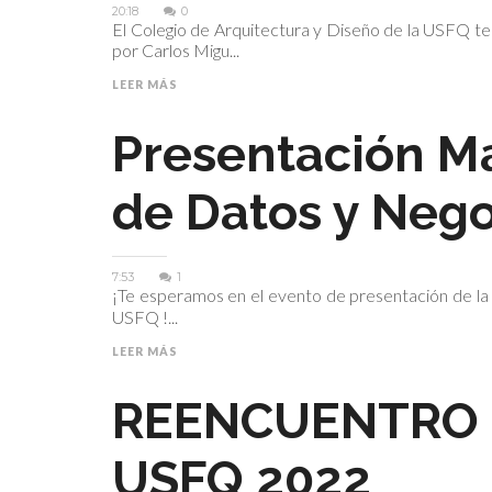
20:18
0
El Colegio de Arquitectura y Diseño de la USFQ te i
por Carlos Migu...
LEER MÁS
Presentación Ma
de Datos y Nego
7:53
1
¡Te esperamos en el evento de presentación de la 𝗠𝗮𝗲𝘀𝘁
USFQ !...
LEER MÁS
REENCUENTRO
USFQ 2022