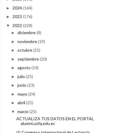
2024
(164)
►
2023
(176)
►
2022
(228)
▼
diciembre
(8)
►
noviembre
(19)
►
octubre
(21)
►
septiembre
(20)
►
agosto
(14)
►
julio
(25)
►
junio
(23)
►
mayo
(24)
►
abril
(25)
►
marzo
(25)
▼
ACTUALIZA TUS DATOS EN EL PORTAL
alumni.usfq.edu.ec
III Congreso Internacional de Lactancia