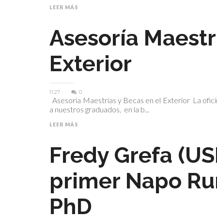
LEER MÁS
Asesoría Maestr
Exterior
11:27
0
Asesoría Maestrías y Becas en el Exterior La of
a nuestros graduados, en la b...
LEER MÁS
Fredy Grefa (US
primer Napo Ru
PhD