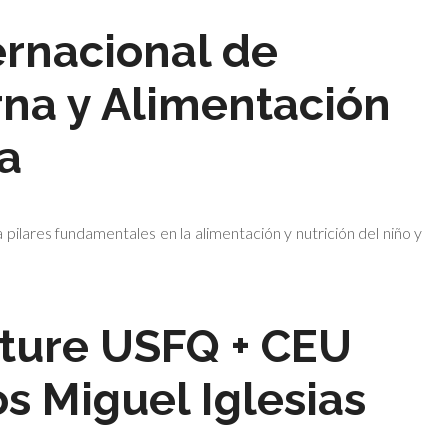
ernacional de
na y Alimentación
a
ilares fundamentales en la alimentación y nutrición del niño y
uture USFQ + CEU
s Miguel Iglesias