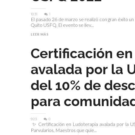
10:31
1
El pasado 26 de marzo se realizó con gran éxito u
Quito USFQ. El evento se llev...
LEER MÁS
Certificación e
avalada por la 
del 10% de des
para comunida
9:23
0
✨ Certificación en Ludoterapia avalada por la US
Parvularios, Maestros que quie...