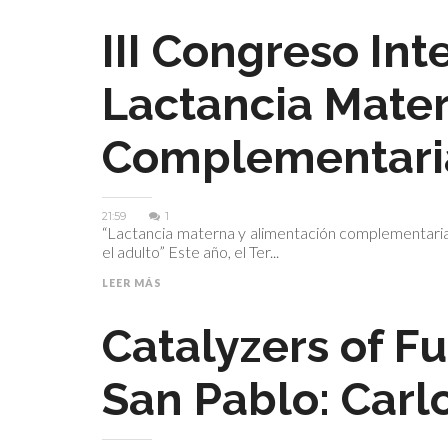
III Congreso Int
Lactancia Mater
Complementari
21:59
1
“Lactancia materna y alimentación complementaria p
el adulto” Este año, el Ter...
LEER MÁS
Catalyzers of F
San Pablo: Carlo