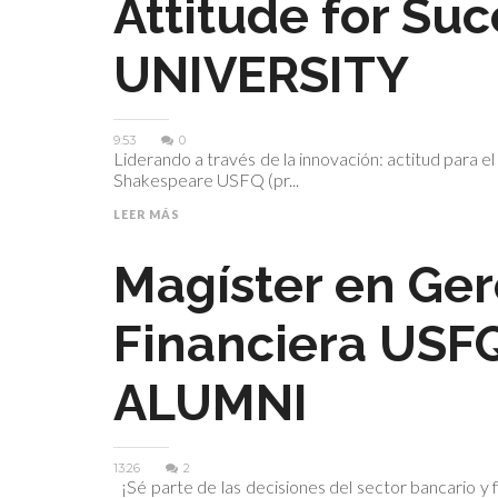
Attitude for Suc
UNIVERSITY
9:53
0
Liderando a través de la innovación: actitud para
Shakespeare USFQ (pr...
LEER MÁS
Magíster en Ger
Financiera USF
ALUMNI
13:26
2
¡Sé parte de las decisiones del sector bancario y 