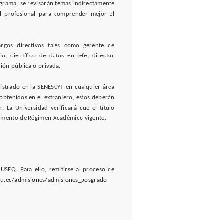
ograma, se revisarán temas indirectamente
al profesional para comprender mejor el
gos directivos tales como gerente de
io, científico de datos en jefe, director
ción pública o privada.
gistrado en la SENESCYT en cualquier área
 obtenidos en el extranjero, estos deberán
r. La Universidad verificará que el título
lamento de Régimen Académico vigente.
SFQ. Para ello, remitirse al proceso de
du.ec/admisiones/admisiones_posgrado