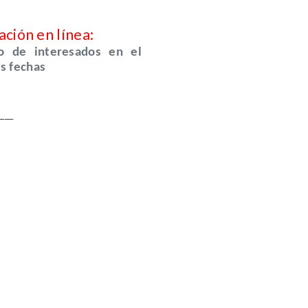
ción en línea:
o de interesados en el
es fechas
____