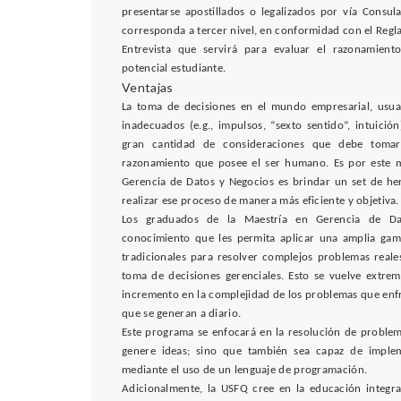
presentarse apostillados o legalizados por vía Consula
corresponda a tercer nivel, en conformidad con el Reg
Entrevista que servirá para evaluar el razonamiento 
potencial estudiante.
Ventajas
La toma de decisiones en el mundo empresarial, usua
inadecuados (e.g., impulsos, “sexto sentido”, intuición
gran cantidad de consideraciones que debe toma
razonamiento que posee el ser humano. Es por este mo
Gerencia de Datos y Negocios es brindar un set de he
realizar ese proceso de manera más eficiente y objetiva.
Los graduados de la Maestría en Gerencia de D
conocimiento que les permita aplicar una amplia ga
tradicionales para resolver complejos problemas reale
toma de decisiones gerenciales. Esto se vuelve extre
incremento en la complejidad de los problemas que enfr
que se generan a diario.
Este programa se enfocará en la resolución de problem
genere ideas; sino que también sea capaz de implem
mediante el uso de un lenguaje de programación.
Adicionalmente, la USFQ cree en la educación integral