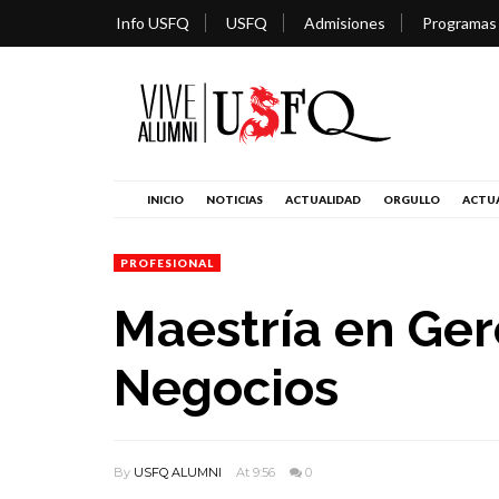
Info USFQ
USFQ
Admisiones
Programas
INICIO
NOTICIAS
ACTUALIDAD
ORGULLO
ACTUA
PROFESIONAL
Maestría en Ger
Negocios
By
USFQ ALUMNI
At 9:56
0