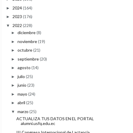
2024
(164)
►
2023
(176)
►
2022
(228)
▼
diciembre
(8)
►
noviembre
(19)
►
octubre
(21)
►
septiembre
(20)
►
agosto
(14)
►
julio
(25)
►
junio
(23)
►
mayo
(24)
►
abril
(25)
►
marzo
(25)
▼
ACTUALIZA TUS DATOS EN EL PORTAL
alumni.usfq.edu.ec
III Congreso Internacional de Lactancia