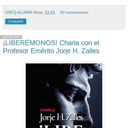
USFQ ALUMNI
Hora:
13:33
33 comentarios:
Compartir
24/9/25
¡LIBERÉMONOS! Charla con el
Profesor Emérito Jorje H. Zalles