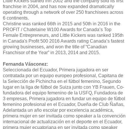
Little Kickers started inn 2002
and the
company sold its first
franchise in 2004, and has now expanded dramatically
operating through a network of over 250 franchisees across
6 continents.
Christine was ranked 66th in 2015 and 50th in 2016 in the
PROFIT / Chatelaine W100 Awards for Canada’s Top
Female Entrepreneurs, and Little Kickers was ranked 195th
in Canada's Profit 500 2016 Awards rating Canada’s fastest
growing businesses, and won the title of “Canadian
Franchisor of the Year” in 2013, 2014 and 2015.
Fernanda Vásconez:
Seleccionada del Ecuador, Primera jugadora en ser
contratada por un equipo europeo profesional, Capitana de
la Selección de Pichincha en el fútbol femenino, Segundo
lugar en la liga de fútbol de Suiza junto con YB Frauen, Co-
fundadora del equipo femenino de la USFQ, Fundadora de
3 empresas, Primera jugadora en fundar un equipo de fútbol
femenino profesional en el Ecuador, Dueña de Club Ñañas,
Adelantada un año escolar por excelencia académica,
primera mujer en ser invitada como speaker a la convención
internacional de actualización en el deporte en el Ecuador,
primera mujer ecuatoriana en ser invitada como speaker