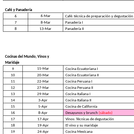
Café y Panadería
6-Mar
6
Café: técnica de preparación y degustación
7
8-Mar
Panadería I
8
13-Mar
Panadería II
Cocinas del Mundo, Vinos y
Maridaje
15-Mar
9
Cocina Ecuatoriana I
10
20-Mar
Cocina Ecuatoriana II
11
22-Mar
Cocina Peruana I
12
27-Mar
Cocina Peruana II
13
29-Mar
Cocina Italiana I
14
3-Apr
Cocina Italiana II
15
5-Apr
Cocina de California
16
8-Apr
Desayunos y brunch
(sábado)
17
17-Apr
Vinos: Técnicas de degustación
18
19-Apr
El vino y su maridaje
19
24-Apr
Cocina Mexicana