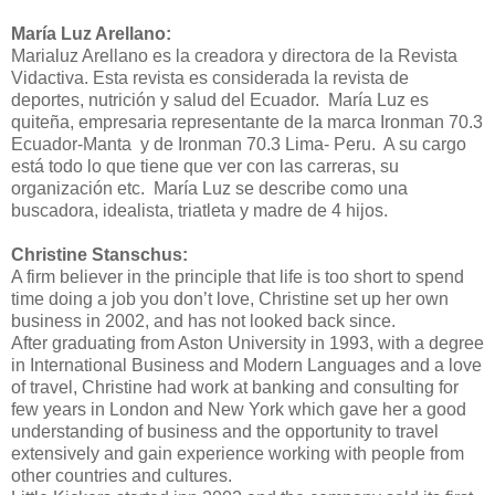
María Luz Arellano:
Marialuz Arellano
es la
creadora y directora de la Revista
Vidactiva
. Esta revista es considerada l
a revista de
deportes, nutrición y salud del Ecuador
.
María Luz es
quiteña,
empresaria representante de la marca Ironman 70.3
Ecuador-Manta
y de Ironman 70.3 Lima- Peru
.
A su cargo
está todo lo que tiene que ver con las carreras, su
organización etc.
María Luz se describe como una
b
uscadora, idealista, triatleta
y
madre de 4 hijos
.
Christine Stanschus:
A firm believer in the principle that life is too short to spend
time doing a job you don’t love, Christine set up her own
business in 2002, and has not looked back since.
After graduating from Aston University in 1993, with a degree
in International Business and Modern Languages and a love
of travel, Christine
had work at banking and consulting for
few years
in London and New York which gave her a good
understanding of business and the opportunity to travel
extensively and gain experience working with people from
other countries and cultures.