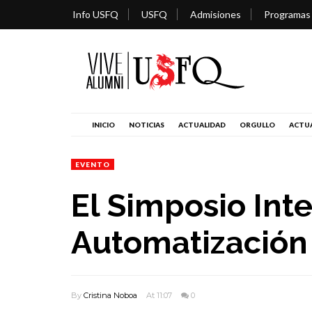
Info USFQ
USFQ
Admisiones
Programas
INICIO
NOTICIAS
ACTUALIDAD
ORGULLO
ACTUA
EVENTO
El Simposio Int
Automatización 
By
Cristina Noboa
At 11:07
0