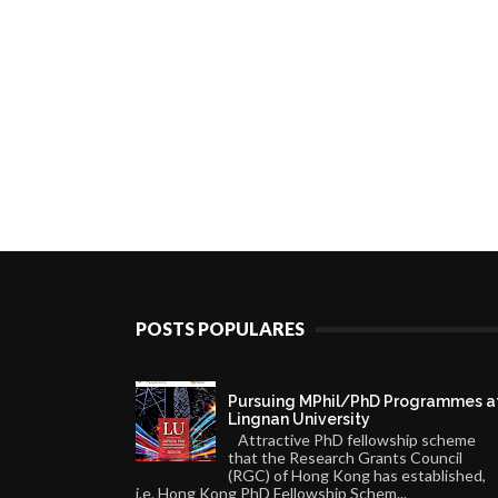
POSTS POPULARES
Pursuing MPhil/PhD Programmes a
Lingnan University
Attractive PhD fellowship scheme
that the Research Grants Council
(RGC) of Hong Kong has established,
i.e. Hong Kong PhD Fellowship Schem...