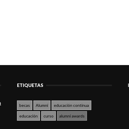
ETIQUETAS
t
becas
Alumni
educación continua
educación
curso
alumni awards