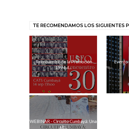
TE RECOMENDAMOS LOS SIGUIENTES 
¡Reencuentro de la Promoción
Evento N
1994 d...
WEBINAR - Circuito Cumbayá: Una
alt...