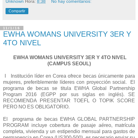
Unknown
Hora:
8:38
No hay comentarios:
Compartir
11/1/16
EWHA WOMANS UNIVERSITY 3ER Y
4TO NIVEL
EWHA WOMANS UNIVERSITY 3ER Y 4TO NIVEL
(CAMPUS SEOUL)
I Institución
líder en Corea ofrece becas únicamente para
mujeres, preferiblemente
líderes con proyección social
. El
programa de becas se titula EWHA Global Partnership
Program 2016 (EGPP por sus siglas en inglés). SE
RECOMIENDA PRESENTAR TOEFL O TOPIK SCORE
PERO NO ES OBLIGATORIO.
El programa de becas EWHA GLOBAL PARTNERSHIP
PROGRAM
incluye cobertura de pasaje aéreo, matrícula
completa, vivienda y un estipendio mensual para gastos de
permanencia en Corea (US300-500), es necesario enviar su