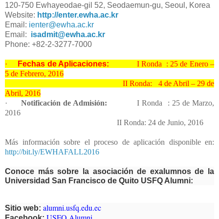
120-750 Ewhayeodae-gil 52, Seodaemun-gu, Seoul, Korea
Website:
http://enter.ewha.ac.kr
Email:
ienter@ewha.ac.kr
Email:
isadmit@ewha.ac.kr
Phone: +82-2-3277-7000
·
Fechas de Aplicaciones:
I Ronda : 25 de Enero –
5 de Febrero, 2016
II Ronda: 4 de Abril – 29 de
Abril, 2016
·
Notificación de Admisión:
I Ronda : 25 de Marzo,
2016
II Ronda: 24 de Junio, 2016
Más información sobre el proceso de aplicación disponible en
:
http://bit.ly/EWHAFALL2016
Conoce más sobre la asociación de exalumnos de la
Universidad San Francisco de Quito USFQ Alumni:
alumni.usfq.edu.ec
Sitio web:
USFQ Alumni
Facebook: