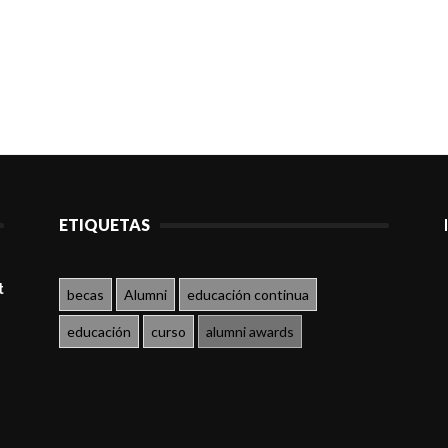
ETIQUETAS
t
becas
Alumni
educación continua
educación
curso
alumni awards