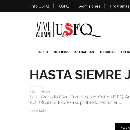
Info USFQ
USFQ
Admisiones
Programas
INICIO
NOTICIAS
ACTUALIDAD
ORGULLO
ACTUA
HASTA SIEMRE 
9:10
24
La Universidad San Francisco de Quito USFQ An
RODRÍGUEZ Expresa su profundo sentimien...
LEER MÁS
CARG