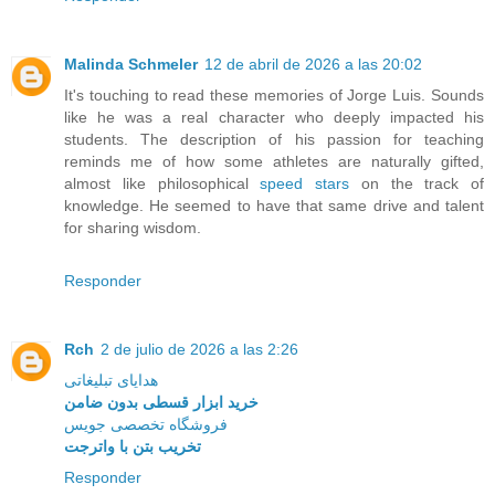
Malinda Schmeler
12 de abril de 2026 a las 20:02
It's touching to read these memories of Jorge Luis. Sounds
like he was a real character who deeply impacted his
students. The description of his passion for teaching
reminds me of how some athletes are naturally gifted,
almost like philosophical
speed stars
on the track of
knowledge. He seemed to have that same drive and talent
for sharing wisdom.
Responder
Rch
2 de julio de 2026 a las 2:26
هدایای تبلیغاتی
خرید ابزار قسطی بدون ضامن
فروشگاه تخصصی جویس
تخریب بتن با واترجت
Responder