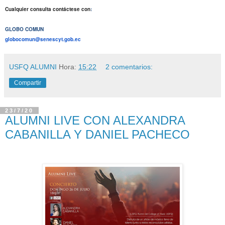
Cualquier consulta contáctese con
:
GLOBO COMUN
globocomun@senescyt.gob.ec
USFQ ALUMNI
Hora:
15:22
2 comentarios:
Compartir
23/7/20
ALUMNI LIVE CON ALEXANDRA
CABANILLA Y DANIEL PACHECO