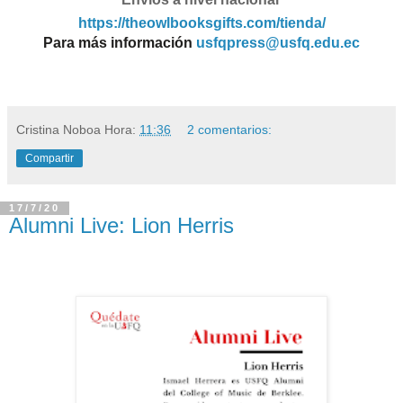
https://theowlbooksgifts.com/tienda/
Para más información
usfqpress@usfq.edu.ec
Cristina Noboa
Hora:
11:36
2 comentarios:
Compartir
17/7/20
Alumni Live: Lion Herris