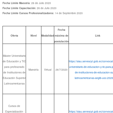
Fecha Límite Maestría
: 26 de Julio 2020
Fecha Límite Capacitación
: 26 de Julio 2020
Fecha Límite Cursos Profesionalizadores
: 14 de Septiembre 2020
Fecha
Oferta
Nivel
Modalidad
máxima de
Link
postulación
Máster Universitario
de Educación y TIC
https://siau.senescyt.gob.ec/convocat
para profesorado
universitario-de-educacion-y-tic-para-
Maestría
Virtual
26/7/2020
de Instituciones de
de-instituciones-de-educacion-su
Educación Superior
latinoamericanas-segib-uoc-202
Latinoamericanas
Cursos de
Especialización
https://siau.senescyt.gob.ec/convocat