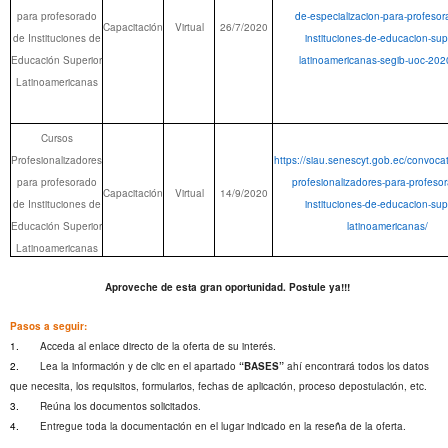
para profesorado
de-especializacion-para-profesor
Capacitación
Virtual
26/7/2020
de Instituciones de
instituciones-de-educacion-supe
Educación Superior
latinoamericanas-segib-uoc-202
Latinoamericanas
Cursos
Profesionalizadores
https://siau.senescyt.gob.ec/convocat
para profesorado
profesionalizadores-para-profeso
Capacitación
Virtual
14/9/2020
de Instituciones de
instituciones-de-educacion-supe
Educación Superior
latinoamericanas/
Latinoamericanas
Aproveche de esta gran oportunidad. Postule ya!!!
Pasos a seguir:
1.
Acceda al enlace directo de la oferta de su interés.
2.
Lea la información y de clic en el apartado
“BASES”
ahí encontrará todos los datos
que necesita, los requisitos, formularios, fechas de aplicación, proceso depostulación, etc.
3.
Reúna los documentos solicitados
.
4.
Entregue toda la documentación en el lugar indicado en la reseña de la oferta.