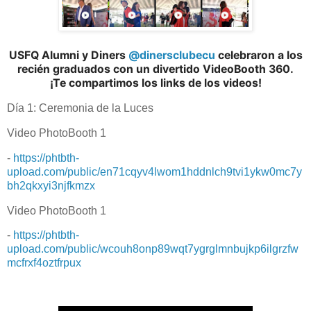
USFQ Alumni y Diners
@dinersclubecu
celebraron a los
recién graduados con un divertido VideoBooth 360.
¡Te compartimos los links de los videos!
Día 1: Ceremonia de la Luces
Video PhotoBooth 1
-
https://phtbth-
upload.com/public/en71cqyv4lwom1hddnlch9tvi1ykw0mc7y
bh2qkxyi3njfkmzx
Video PhotoBooth 1
-
https://phtbth-
upload.com/public/wcouh8onp89wqt7ygrglmnbujkp6ilgrzfw
mcfrxf4oztfrpux