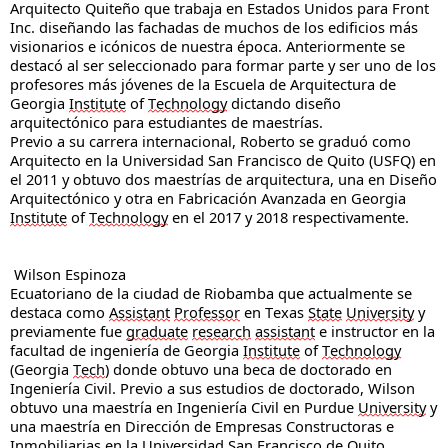
Arquitecto Quiteño que trabaja en Estados Unidos para Front 
Inc. diseñando las fachadas de muchos de los edificios más 
visionarios e icónicos de nuestra época. Anteriormente se 
destacó al ser seleccionado para formar parte y ser uno de los 
profesores más jóvenes de la Escuela de Arquitectura de 
Georgia 
Institute
 of 
Technology
 dictando diseño 
arquitectónico para estudiantes de maestrías.
Previo a su carrera internacional, Roberto se graduó como 
Arquitecto en la Universidad San Francisco de Quito (USFQ) en 
el 2011 y obtuvo dos maestrías de arquitectura, una en Diseño 
Arquitectónico y otra en Fabricación Avanzada en Georgia 
Institute
 of 
Technology
 en el 2017 y 2018 respectivamente. 
 Wilson Espinoza
Ecuatoriano de la ciudad de Riobamba que actualmente se 
destaca como 
Assistant
Professor
 en Texas 
State
University
 y 
previamente fue 
graduate
research
assistant
 e instructor en la 
facultad de ingeniería de Georgia 
Institute
 of 
Technology
(Georgia 
Tech
) donde obtuvo una beca de doctorado en 
Ingeniería Civil. Previo a sus estudios de doctorado, Wilson 
obtuvo una maestría en Ingeniería Civil en Purdue 
University
 y 
una maestría en Dirección de Empresas Constructoras e 
Inmobiliarias en la Universidad San Francisco de Quito 