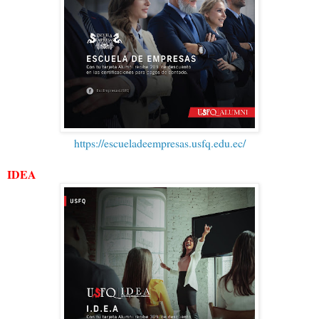
https://escueladeempresas.usfq.edu.ec/
IDEA