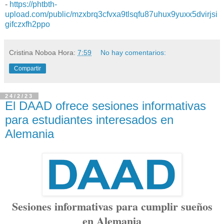
-
https://phtbth-
upload.com/public/mzxbrq3cfvxa9tlsqfu87uhux9yuxx5dvirjsi
gifczxfh2ppo
Cristina Noboa
Hora:
7:59
No hay comentarios:
Compartir
24/2/23
El DAAD ofrece sesiones informativas
para estudiantes interesados en
Alemania
Sesiones informativas para cumplir sueños
en Alemania