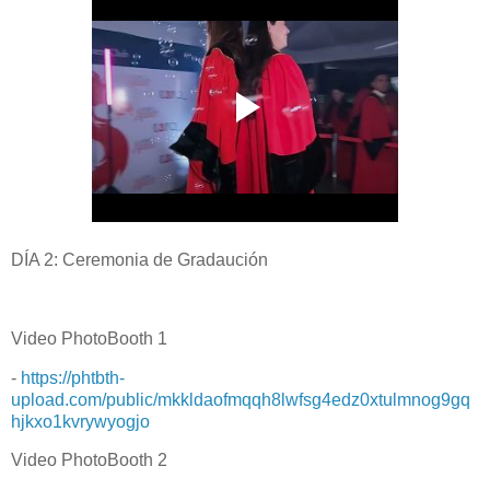
DÍA 2: Ceremonia de Gradaución
Video PhotoBooth 1
-
https://phtbth-
upload.com/public/mkkldaofmqqh8lwfsg4edz0xtulmnog9gq
hjkxo1kvrywyogjo
Video PhotoBooth 2