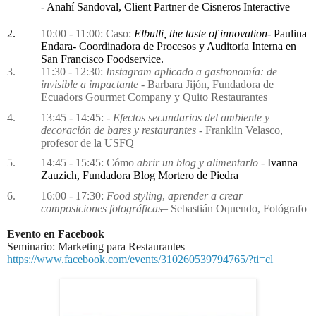
- Anahí Sandoval, Client Partner de Cisneros Interactive
2.
10:00 - 11:00: Caso:
Elbulli, the taste of innovation
- Paulina
Endara-
Coordinadora de Procesos y Auditoría Interna en
San Francisco Foodservice.
3.
11:30 - 12:30:
Instagram aplicado a gastronomía: de
invisible a impactante -
Barbara Jijón, Fundadora de
Ecuadors Gourmet Company y Quito Restaurantes
4.
13:45 - 14:45: -
Efectos secundarios del ambiente y
decoración de bares y restaurantes -
Franklin Velasco,
profesor de la USFQ
5.
14:45 - 15:45: Cómo
abrir un blog y alimentarlo
-
Ivanna
Zauzich, Fundadora Blog Mortero de Piedra
6.
16:00 - 17:30:
Food styling
,
aprender a crear
composiciones fotográficas
– Sebastián Oquendo, Fotógrafo
Evento en Facebook
Seminario: Marketing para Restaurantes
https://www.facebook.com/events/310260539794765/?ti=cl