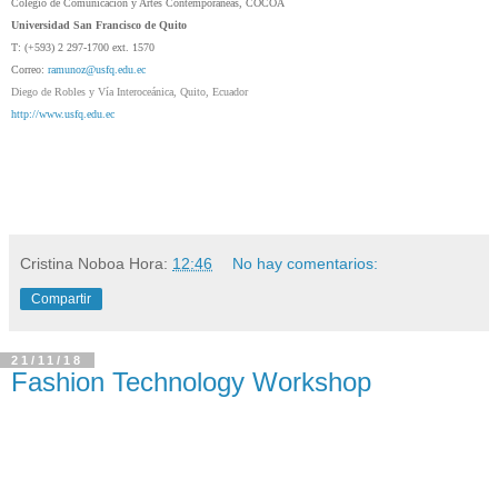
Colegio de Comunicación y Artes Contemporáneas, COCOA
Universidad San Francisco de Quito
T: (+593) 2 297-1700 ext. 1570
Correo:
ramunoz@usfq.edu.ec
Diego de Robles y Vía Interoceánica, Quito, Ecuador
http://www.usfq.edu.ec
Cristina Noboa
Hora:
12:46
No hay comentarios:
Compartir
21/11/18
Fashion Technology Workshop