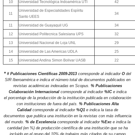
10
Universidad Tecnológica Indoamérica UTI
42
Universidad de Especialidades Espíritu
11
34
Santo UEES
11
Universidad de Guayaquil UG
34
12
Universidad Politecnica Salesiana UPS
32
13
Universidad Nacional de Loja UNL
29
14
Universidad de Las Americas UDLA
25
15
Universidad Andina Simon Bolivar UASB
22
*
# Publicaciones Científicas 2009-2013
corresponde al indicador
O
del
SIR Iberoamérica e indica el número total de documentos publicados en
revistas académicas indexadas en Scopus.
% Publicaciones
Colaboración Internacional
corresponde al indicador
%IC
e indica
el porcentaje de la producción de la institución publicada en colaboración
con instituciones de fuera del país.
% Publicaciones Alta
Calidad
corresponde al indicador
%Q1
e indica la tasa de
documentos que publica una institución en la revistas con más influencia
del mundo.
% de Excelencia
corresponde al indicador
%Exc
e indica la
cantidad (en %) de producción científica de una institución que se ha
incluido en el grupo del 10% de trabajos más citados de su campo