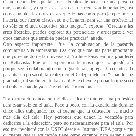
Claudia considera que las artes liberales “te hacen ser una persona
muy completa, ya que las clases de tu carrera son importantes, así
como también las otras clases que tomas como por ejemplo arte o
historia, que fueron clases que me llenaron para ser una profesional
no sólo en el área educativa, sino integral”, expresa. “Gracias a las
artes liberales, puedes explorar tus potenciales y arriesgarte a ver
otros caminos que también puedes practicar”, añade.
Otro aspecto importante fue “la combinación de la pasantía
comunitaria y la empresarial. Esa creo que fue una parte importante
que yo recuerdo de la universidad. Yo hice Pasec en una guardería
en Bellavista. Fue una experiencia hermosa que no quedó ahí
porque seguí colaborando con la guardería”, agrega. En cuanto a la
pasantía empresarial, la realizó en el Colegio Menor. “Cuando me
graduaba, mi sueño era trabajar ahí. Fue chévere probar lo que sería
mi trabajo cuando ya esté graduada”, menciona.
“La carrera de educación me dio la idea de que era una profesión
para estar solo en el aula. Poco a poco, con la experiencia durante
cinco años trabajando, me di cuenta que la educación va mucho
más allá del aula. Hay personas que tienen la vocación para
dedicarse a la educación, pero no necesariamente para el aula. Por
eso me involucré con la USFQ desde el Instituto IDEA porque me
di cuenta que la educación tiene otros caminos para llegar a ese