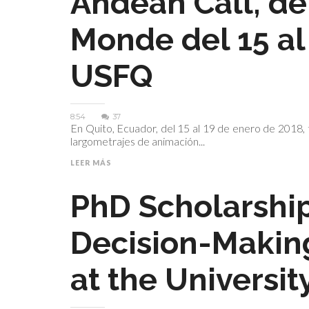
Andean Call, de
Monde del 15 al
USFQ
8:54
37
En Quito, Ecuador, del 15 al 19 de enero de 2018, 
largometrajes de animación...
LEER MÁS
PhD Scholarship
Decision-Makin
at the Universi