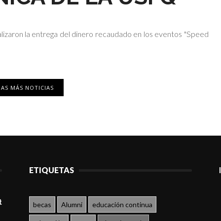
zaron la entrega del dinero recaudado en los eventos "Speed
AS MÁS NOTICIAS
ETIQUETAS
t
becas
Alumni
educación continua