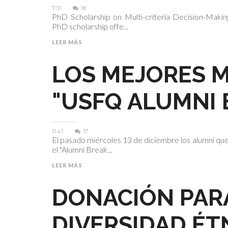
7:31
18
PhD Scholarship on Multi-criteria Decision-Makin
PhD scholarship offe...
LEER MÁS
LOS MEJORES 
"USFQ ALUMNI 
11:41
17
El pasado miércoles 13 de diciembre los alumni que
el "Alumni Break...
LEER MÁS
DONACIÓN PAR
DIVERSIDAD ÉT