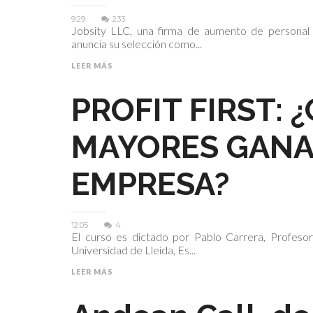
9:29
233
Jobsity LLC, una firma de aumento de personal n
anuncia su selección como...
LEER MÁS
PROFIT FIRST:
MAYORES GANA
EMPRESA?
12:05
4
El curso es dictado por Pablo Carrera, Profeso
Universidad de Lleida, Es...
LEER MÁS