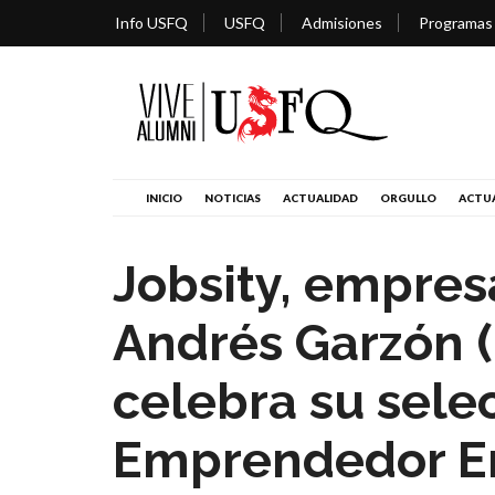
Info USFQ
USFQ
Admisiones
Programas
INICIO
NOTICIAS
ACTUALIDAD
ORGULLO
ACTUA
Jobsity, empres
Andrés Garzón 
celebra su sel
Emprendedor E