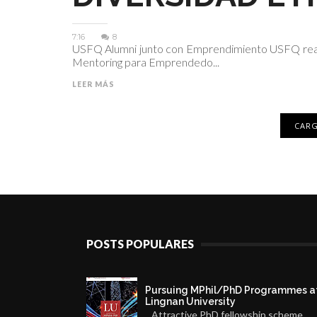
7:16
8
USFQ Alumni junto con Emprendimiento USFQ reali
Mentoring para Emprendedo...
LEER MÁS
CARG
POSTS POPULARES
Pursuing MPhil/PhD Programmes a
Lingnan University
Attractive PhD fellowship scheme