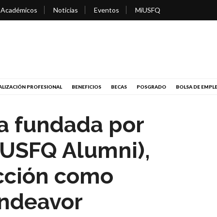
 Académicos
Noticias
Eventos
MiUSFQ
LIZACIÓN PROFESIONAL
BENEFICIOS
BECAS
POSGRADO
BOLSA DE EMPL
a fundada por
(USFQ Alumni),
ección como
ndeavor