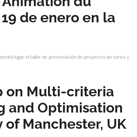
 Animation du
 19 de enero en la
tendrá lugar el taller de presentación de proyectos de series y
 on Multi-criteria
g and Optimisation
ty of Manchester, UK