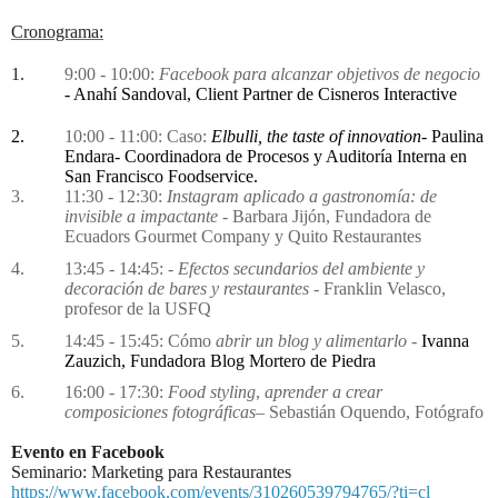
Cronograma:
1.
9:00 - 10:00:
Facebook para alcanzar objetivos de negocio
- Anahí Sandoval, Client Partner de Cisneros Interactive
2.
10:00 - 11:00: Caso:
Elbulli, the taste of innovation
- Paulina
Endara-
Coordinadora de Procesos y Auditoría Interna en
San Francisco Foodservice.
3.
11:30 - 12:30:
Instagram aplicado a gastronomía: de
invisible a impactante -
Barbara Jijón, Fundadora de
Ecuadors Gourmet Company y Quito Restaurantes
4.
13:45 - 14:45: -
Efectos secundarios del ambiente y
decoración de bares y restaurantes -
Franklin Velasco,
profesor de la USFQ
5.
14:45 - 15:45: Cómo
abrir un blog y alimentarlo
-
Ivanna
Zauzich, Fundadora Blog Mortero de Piedra
6.
16:00 - 17:30:
Food styling
,
aprender a crear
composiciones fotográficas
– Sebastián Oquendo, Fotógrafo
Evento en Facebook
Seminario: Marketing para Restaurantes
https://www.facebook.com/events/310260539794765/?ti=cl