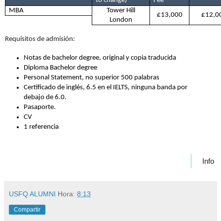
to change)
Fee
MBA
Tower Hill
£13,000
£
12,0
London
Requisitos de admisión:
Notas de bachelor degree, original y copia traducida
Diploma Bachelor degree
Personal Statement, no superior 500 palabras
Certificado de inglés, 6.5 en el IELTS, ninguna banda por
debajo de 6.0.
Pasaporte.
CV
1 referencia
Info
s
USFQ ALUMNI
Hora:
8:13
Compartir