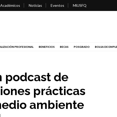
 Académicos
Noticias
Eventos
MiUSFQ
LIZACIÓN PROFESIONAL
BENEFICIOS
BECAS
POSGRADO
BOLSA DE EMPL
n podcast de
ciones prácticas
medio ambiente