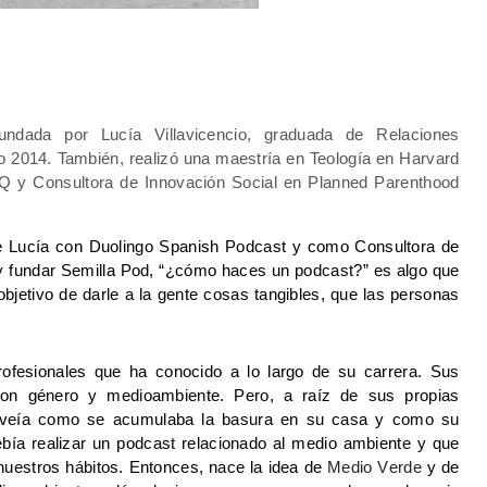
ndada por Lucía Villavicencio, graduada de Relaciones 
Internacionales y Periodismo en la USFQ en el año 2014. También, realizó una maestría en Teología en Harvard 
Q y Consultora de Innovación Social en 
Planned
Parenthood
e Lucía con Duolingo 
Spanish
 Podcast y como Consultora de 
y fundar Semilla 
Pod, 
“¿cómo haces un podcast?” es algo que 
objetivo de darle a la gente cosas tangibles, que las personas 
ofesionales que ha conocido a lo largo de su carrera. 
Sus 
on género y medioambiente. Pero, a raíz de sus propias 
la veía como se acumulaba la basura en su casa y como su 
bía realizar un podcast relacionado al medio ambiente y que 
uestros hábitos. Entonces, nace la idea de
 Medio Verde
 y de 