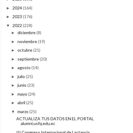
2024
(164)
►
2023
(176)
►
2022
(228)
▼
diciembre
(8)
►
noviembre
(19)
►
octubre
(21)
►
septiembre
(20)
►
agosto
(14)
►
julio
(25)
►
junio
(23)
►
mayo
(24)
►
abril
(25)
►
marzo
(25)
▼
ACTUALIZA TUS DATOS EN EL PORTAL
alumni.usfq.edu.ec
III Congreso Internacional de Lactancia