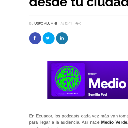
desde tu ciuda
By
USFQ ALUMNI
At 12:41
0
En Ecuador, los podcasts cada vez más van toman
para llegar a la audiencia. Así nace
 Medio Verde