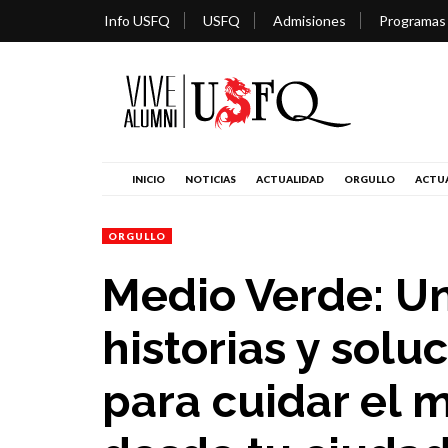
Info USFQ
USFQ
Admisiones
Programas
INICIO
NOTICIAS
ACTUALIDAD
ORGULLO
ACTUA
ORGULLO
Medio Verde: U
historias y solu
para cuidar el 