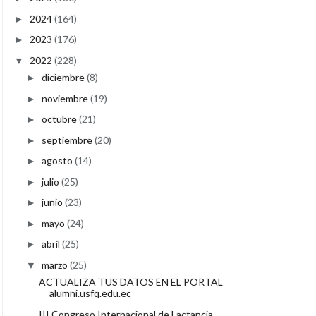
2024
(164)
►
2023
(176)
►
2022
(228)
▼
diciembre
(8)
►
noviembre
(19)
►
octubre
(21)
►
septiembre
(20)
►
agosto
(14)
►
julio
(25)
►
junio
(23)
►
mayo
(24)
►
abril
(25)
►
marzo
(25)
▼
ACTUALIZA TUS DATOS EN EL PORTAL
alumni.usfq.edu.ec
III Congreso Internacional de Lactancia