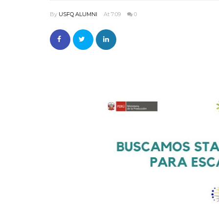
By
USFQ ALUMNI
At 7:09
0