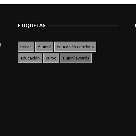
ETIQUETAS
t
becas
Alumni
educación continua
educación
curso
alumni awards