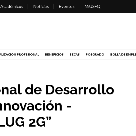
 Académicos
Noticias
Eventos
MiUSFQ
LIZACIÓN PROFESIONAL
BENEFICIOS
BECAS
POSGRADO
BOLSA DE EMPL
nal de Desarrollo
nnovación -
PLUG 2G”