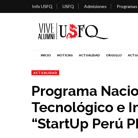
Info USFQ
USFQ
Admisiones
Programas
INICIO
NOTICIAS
ACTUALIDAD
ORGULLO
ACTUA
ACTUALIDAD
Programa Nacio
Tecnológico e I
“StartUp Perú 