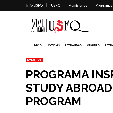
Info USFQ
USFQ
Admisiones
Programas
INICIO
NOTICIAS
ACTUALIDAD
ORGULLO
ACTUA
EVENTOS
PROGRAMA INSP
STUDY ABROAD
PROGRAM