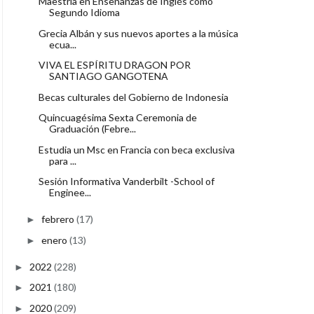
Maestría en Enseñanzas de Inglés como
Segundo Idioma
Grecia Albán y sus nuevos aportes a la música
ecua...
VIVA EL ESPÍRITU DRAGON POR
SANTIAGO GANGOTENA
Becas culturales del Gobierno de Indonesia
Quincuagésima Sexta Ceremonia de
Graduación (Febre...
Estudia un Msc en Francia con beca exclusiva
para ...
Sesión Informativa Vanderbilt -School of
Enginee...
febrero
(17)
►
enero
(13)
►
2022
(228)
►
2021
(180)
►
2020
(209)
►