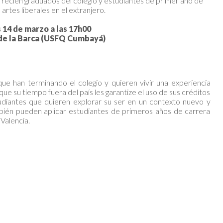
ecién graduados del colegio y estudiantes de primer año de
 artes liberales en el extranjero.
 14 de marzo a las 17h00
de la Barca (USFQ Cumbayá)
ue han terminando el colegio y quieren vivir una experiencia
ue su tiempo fuera del país les garantize el uso de sus créditos
tudiantes que quieren explorar su ser en un contexto nuevo y
mbién pueden aplicar estudiantes de primeros años de carrera
Valencia.