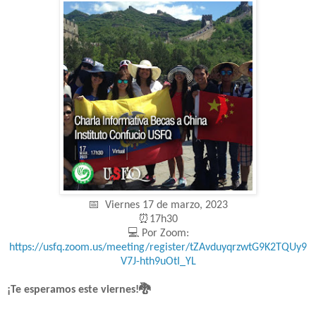
📅 Viernes 17 de marzo, 2023
⏰17h30
💻 Por Zoom:
https://usfq.zoom.us/meeting/register/tZAvduyqrzwtG9K2TQUy9
V7J-hth9uOtI_YL
¡Te esperamos este viernes!🐉