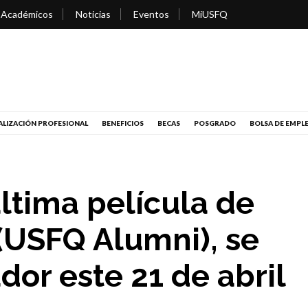
 Académicos
Noticias
Eventos
MiUSFQ
LIZACIÓN PROFESIONAL
BENEFICIOS
BECAS
POSGRADO
BOLSA DE EMPL
 última película de
(USFQ Alumni), se
dor este 21 de abril