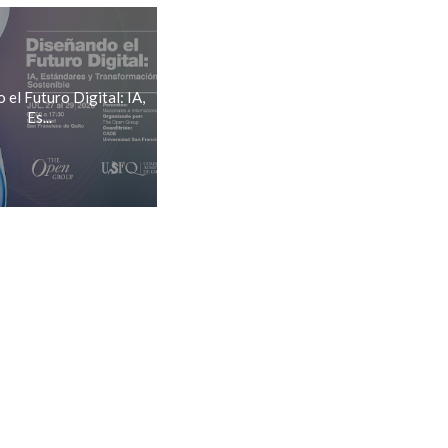
el Futuro Digital: IA,
Es...