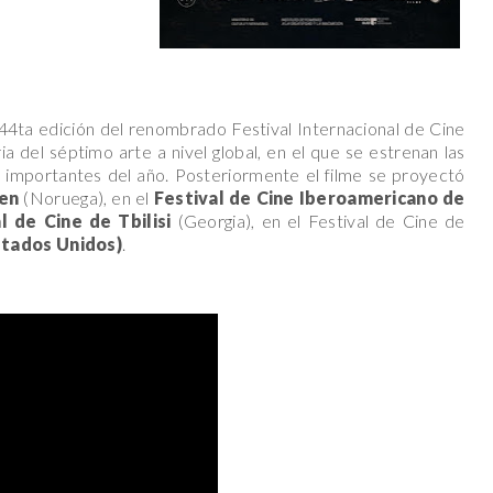
)
44ta edición del renombrado Festival Internacional de Cine
ia del séptimo arte a nivel global, en el que se estrenan las
s importantes del año. Posteriormente el filme se proyectó
gen
(Noruega), en el
Festival de Cine Iberoamericano de
l de Cine de Tbilisi
(Georgia), en el Festival de Cine de
stados Unidos)
.