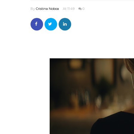
By
Cristina Noboa
At 11:49
0