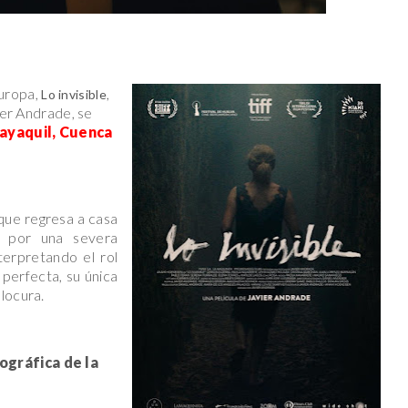
uropa,
,
Lo invisible
ier Andrade, se
uayaquil, Cuenca
 que regresa a casa
o por una severa
terpretando el rol
 perfecta, su única
locura.
ográfica de la