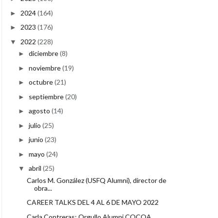
2024
(164)
►
2023
(176)
►
2022
(228)
▼
diciembre
(8)
►
noviembre
(19)
►
octubre
(21)
►
septiembre
(20)
►
agosto
(14)
►
julio
(25)
►
junio
(23)
►
mayo
(24)
►
abril
(25)
▼
Carlos M. González (USFQ Alumni), director de
obra...
CAREER TALKS DEL 4 AL 6 DE MAYO 2022
Carla Contreras: Orgullo Alumni COCOA