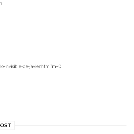
m
lo-invisible-de-javier.html?m=0
POST