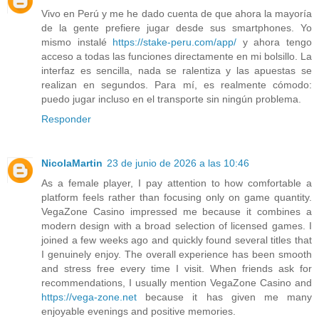
Vivo en Perú y me he dado cuenta de que ahora la mayoría
de la gente prefiere jugar desde sus smartphones. Yo
mismo instalé
https://stake-peru.com/app/
y ahora tengo
acceso a todas las funciones directamente en mi bolsillo. La
interfaz es sencilla, nada se ralentiza y las apuestas se
realizan en segundos. Para mí, es realmente cómodo:
puedo jugar incluso en el transporte sin ningún problema.
Responder
NicolaMartin
23 de junio de 2026 a las 10:46
As a female player, I pay attention to how comfortable a
platform feels rather than focusing only on game quantity.
VegaZone Casino impressed me because it combines a
modern design with a broad selection of licensed games. I
joined a few weeks ago and quickly found several titles that
I genuinely enjoy. The overall experience has been smooth
and stress free every time I visit. When friends ask for
recommendations, I usually mention VegaZone Casino and
https://vega-zone.net
because it has given me many
enjoyable evenings and positive memories.