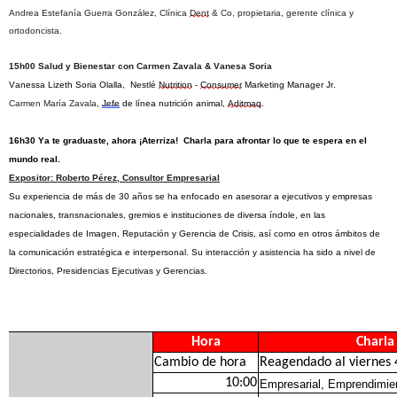
Andrea Estefanía Guerra González, Clínica 
Dent
 & Co, propietaria, gerente clínica y 
ortodoncista.
15h00 Salud y Bienestar con Carmen Zavala & Vanesa Soria
Vanessa Lizeth Soria Olalla,  Nestlé 
Nutrition
 - 
Consumer
 Marketing Manager Jr.
Carmen María Zavala, 
Jefe
 de línea nutrición animal, 
Aditmaq
.
16h30 Ya te graduaste, ahora ¡Aterriza!  
Charla para afrontar lo que te espera en el 
mundo real.
Expositor: Roberto Pérez, Consultor Empresarial
Su experiencia de más de 30 años se ha enfocado en asesorar a ejecutivos y empresas 
nacionales, transnacionales, gremios e instituciones de diversa índole, en las 
especialidades de Imagen, Reputación y Gerencia de Crisis, así como en otros ámbitos de 
la comunicación estratégica e interpersonal. Su interacción y asistencia ha sido a nivel de 
Directorios, Presidencias Ejecutivas y Gerencias.
Hora
Charla
Cambio de hora
Reagendado al viernes
10:00
Empresarial, Emprendimie