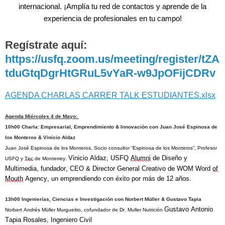
internacional. ¡Amplía tu red de contactos y aprende de la
experiencia de profesionales en tu campo!
Regístrate aquí: 
https://usfq.zoom.us/meeting/register/tZA
tduGtqDgrHtGRuL5vYaR-w9JpOFijCDRv 
AGENDA CHARLAS CARRER TALK ESTUDIANTES.xlsx
Agenda Miércoles 4 de Mayo:
10h00 Charla: Empresarial, Emprendimiento & Innovación con Juan José Espinosa de 
los Monteros & Vinicio Aldaz
Juan José Espinosa de los Monteros, Socio consultor “Espinosa de los Monteros”, Profesor 
Vinicio Aldaz, 
USFQ 
Alumni
 de Diseño y 
USFQ y 
Tec
 de Monterrey.
Multimedia, fundador, CEO & Director General Creativo de WOM Word 
of
Mouth
 Agency, un emprendiendo con éxito por más de 12 años.
13h00 Ingenierías, Ciencias e Investigación con Norbert Müller & Gustavo Tapia
Gustavo Antonio 
Norbert Andrés Müller 
Murgueitio
, cofundador de Dr. 
Muller
 Nutrición
Tapia Rosales, Ingeniero Civil