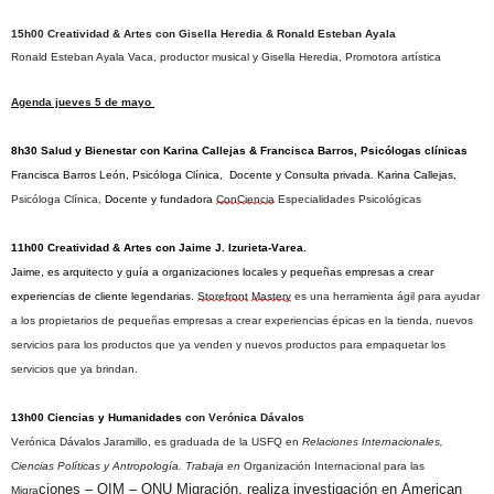
15h00 Creatividad & Artes con Gisella Heredia & Ronald Esteban Ayala
Ronald Esteban Ayala Vaca, productor musical y 
Gisella Heredia, Promotora artística
Agenda jueves 5 de mayo
8h30 Salud y Bienestar
 con Karina Callejas & Francisca Barros, Psicólogas clínicas
Francisca Barros León, Psicóloga Clínica,  Docente y Consulta privada. 
Karina Callejas, 
Psicóloga Clínica, 
Docente y fundadora 
ConCiencia
 Especialidades Psicológicas
11h00 Creatividad & Artes
 con Jaime J. 
Izurieta-Varea.
Jaime, es arquitecto y guía a organizaciones locales y pequeñas empresas a crear 
experiencias de cliente legendarias. 
Storefront
Mastery
 es una herramienta ágil para ayudar 
a los propietarios de pequeñas empresas a crear experiencias épicas en la tienda, nuevos 
servicios para los productos que ya venden y nuevos productos para empaquetar los 
servicios que ya brindan.
13h00 Ciencias y Humanidades
 con Verónica Dávalos 
Verónica Dávalos Jaramillo, es graduada de la USFQ en 
Relaciones Internacionales, 
Ciencias Políticas y Antropología. Trabaja en 
Organización Internacional para las 
ciones – OIM – ONU Migración, realiza investigación en 
American 
Migra