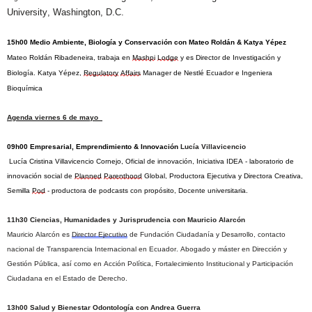
University, Washington, D.C. 
15h00 Medio Ambiente, Biología y Conservación con Mateo Roldán & Katya Yépez
Mateo Roldán Ribadeneira, trabaja en 
Mashpi
Lodge
 y es Director de Investigación y 
Biología. 
Katya Yépez, 
Regulatory
Affairs
 Manager de Nestlé Ecuador e Ingeniera 
Bioquímica
Agenda viernes 6 de mayo 
09h00 Empresarial, Emprendimiento & Innovación 
Lucía Villavicencio
 Lucía Cristina Villavicencio Cornejo, Oficial de innovación, Iniciativa IDEA - laboratorio de 
innovación social de 
Planned
Parenthood
 Global, Productora Ejecutiva y Directora Creativa, 
Semilla 
Pod
 - productora de podcasts con propósito, Docente universitaria. 
11h30 Ciencias, Humanidades y Jurisprudencia con Mauricio Alarcón 
Mauricio Alarcón es 
Director Ejecutivo
 de Fundación Ciudadanía y Desarrollo, contacto 
nacional de Transparencia Internacional en Ecuador. Abogado y máster en Dirección y 
Gestión Pública, así como en Acción Política, Fortalecimiento Institucional y Participación 
Ciudadana en el Estado de Derecho.
13h00 Salud y 
Bienestar
 Odontología con Andrea Guerra 