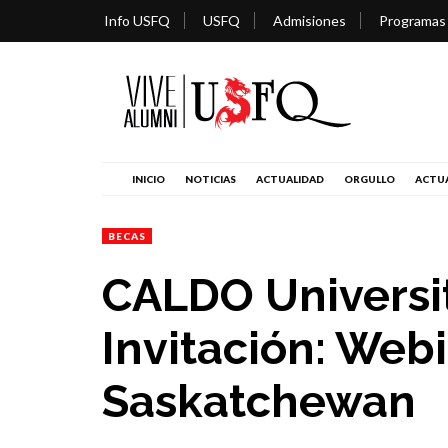
Info USFQ
USFQ
Admisiones
Programas
INICIO
NOTICIAS
ACTUALIDAD
ORGULLO
ACTUA
BECAS
CALDO Universi
Invitación: Webi
Saskatchewan