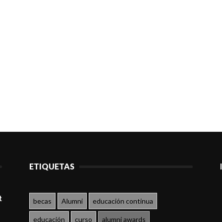
ETIQUETAS
t
becas
Alumni
educación continua
educación
curso
alumni awards