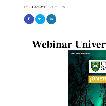
By
USFQ ALUMNI
At 7:44
0
Webinar Univers