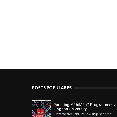
POSTS POPULARES
Pursuing MPhil/PhD Programmes a
Lingnan University
Attractive PhD fellowship scheme