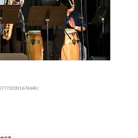
/72177720301674640/