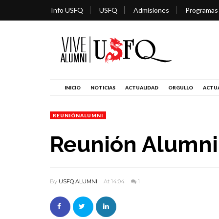
Info USFQ
USFQ
Admisiones
Programas
INICIO
NOTICIAS
ACTUALIDAD
ORGULLO
ACTUA
REUNIÓNALUMNI
Reunión Alumn
By
USFQ ALUMNI
At 14:04
1