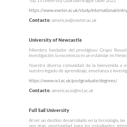
Top 15 University Guardian league table 2022
https://www.exeter.ac.uk/study/international/ent
Contacto
: americas@exeter.ac.uk
University of Newcastle
Miembro fundador del prestigioso Grupo Russel d
investigación, la excelencia es un estándar en Newc
Nuestra diversa comunidad da la bienvenida a e
nuestro legado de aprendizaje, enseñanza e investi
https://www.ncl.ac.uk/postgraduate/degrees/
Contacto
: americas.io@ncl.ac.uk
Full Sail University
Al ser un destino desarrollado en la tecnología, la
una gran oportunidad para los estudiantes inter