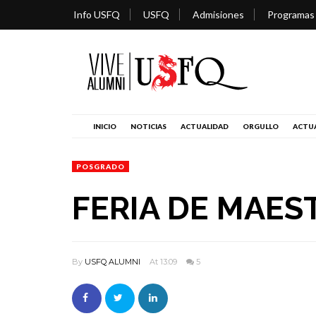
Info USFQ
USFQ
Admisiones
Programas
INICIO
NOTICIAS
ACTUALIDAD
ORGULLO
ACTUA
POSGRADO
FERIA DE MAES
By
USFQ ALUMNI
At 13:09
5