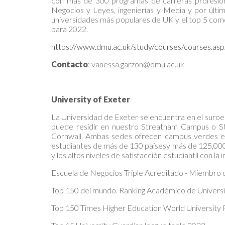
con más de 300 programas de carreras profesiona
Negocios y Leyes, ingenierías y Media y por últi
universidades más populares de UK y el top 5 como
para 2022.
https://www.dmu.ac.uk/study/courses/courses.as
Contacto
: vanessa.garzon@dmu.ac.uk
University of Exeter
La Universidad de Exeter se encuentra en el suroe
puede residir en nuestro Streatham Campus o S
Cornwall. Ambas sedes ofrecen campus verdes en 
estudiantes de más de 130 paísesy más de 125,00
y los altos niveles de satisfacción estudiantil con la
Escuela de Negocios Triple Acreditado - Miembro 
Top 150 del mundo. Ranking Académico de Unive
Top 150 Times Higher Education World University