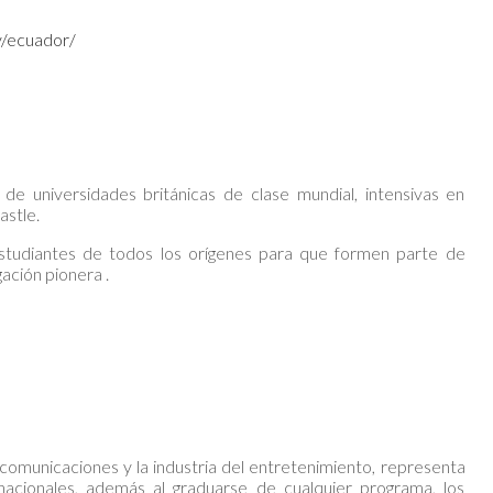
ry/ecuador/
e universidades británicas de clase mundial, intensivas en
astle.
studiantes de todos los orígenes para que formen parte de
gación pionera .
s comunicaciones y la industria del entretenimiento, representa
nacionales, además al graduarse de cualquier programa, los