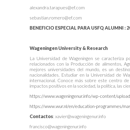
alexandra.tarapues@ef.com
sebastian.romero@ef.com
BENEFICIO ESPECIAL PARA USFQ ALUMNI : 20%
Wageningen University & Research
La Universidad de Wageningen se caracteriza po
relacionados con la Producción de alimentos, Ag
mejores universidades del mundo, es un destino
nacionalidades. Estudiar en la Universidad de W
internacional. Conoce más sobre este centro de
impactos positivos en la sociedad, la política, las cie
https://www.wageningenur.info/wp-content/uploa
https://www.wur.nl/en/education-programmes/m
Contactos
: xavier@wageningenur.info
francisco@wageningenur.info