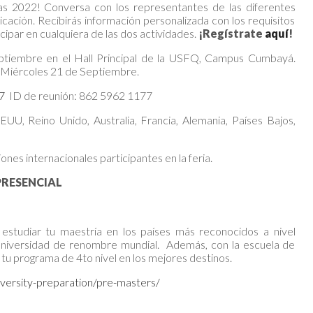
ías 2022! Conversa con los representantes de las diferentes
icación. Recibirás información personalizada con los requisitos
icipar en cualquiera de las dos actividades.
¡Regístrate
aquí
!
Septiembre en el Hall Principal de la USFQ, Campus Cumbayá.
ía Miércoles 21 de Septiembre.
77
ID de reunión: 862 5962 1177
EUU, Reino Unido, Australia, Francia, Alemania, Países Bajos,
ones internacionales participantes en la feria.
A PRESENCIAL
studiar tu maestría en los países más reconocidos a nivel
 Universidad de renombre mundial. Además, con la escuela de
tu programa de 4to nivel en los mejores destinos.
versity-preparation/pre-masters/