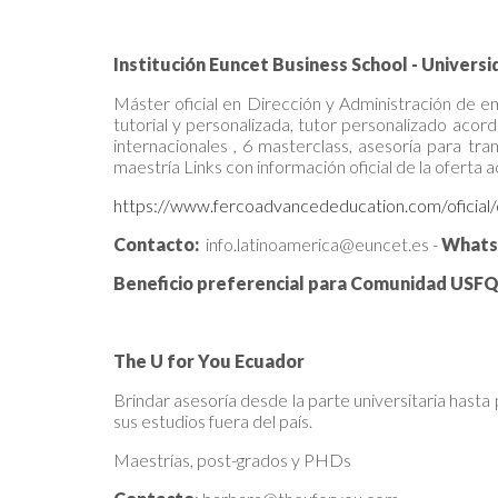
Institución Euncet Business School - Univers
Máster oficial en Dirección y Administración de e
tutorial y personalizada, tutor personalizado acor
internacionales , 6 masterclass, asesoría para tra
maestría Links con información oficial de la ofert
https://www.fercoadvancededucation.com/oficial
Contacto:
info.latinoamerica@euncet.es -
What
Beneficio preferencial para Comunidad USF
The U for You Ecuador
Brindar asesoría desde la parte universitaria hast
sus estudios fuera del país.
Maestrías, post-grados y PHDs