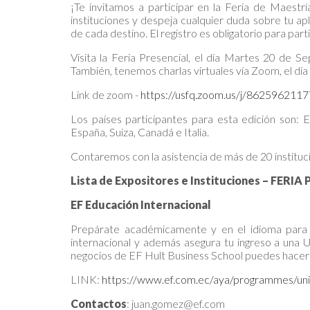
¡Te invitamos a participar en la Feria de Maestr
instituciones y despeja cualquier duda sobre tu apl
de cada destino. El registro es obligatorio para part
Visita la Feria Presencial, el día Martes 20 de 
También, tenemos charlas virtuales vía Zoom, el d
Link de zoom -
https://usfq.zoom.us/j/862596211
Los países participantes para esta edición son: E
España, Suiza, Canadá e Italia.
Contaremos con la asistencia de más de 20 instituci
Lista de Expositores e Instituciones – FERI
EF Educación Internacional
Prepárate académicamente y en el idioma para e
internacional y además asegura tu ingreso a una
negocios de EF Hult Business School puedes hacer 
LINK:
https://www.ef.com.ec/aya/programmes/uni
Contactos
: juan.gomez@ef.com