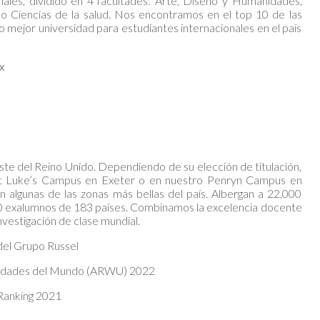
les, dividido en 4 facultades: Arte, Diseño y Humanidades,
mo Ciencias de la salud. Nos encontramos en el top 10 de las
 mejor universidad para estudiantes internacionales en el país
px
ste del Reino Unido. Dependiendo de su elección de titulación,
t Luke’s Campus en Exeter o en nuestro Penryn Campus en
algunas de las zonas más bellas del país. Albergan a 22,000
0 exalumnos de 183 países. Combinamos la excelencia docente
 investigación de clase mundial.
del Grupo Russel
rsidades del Mundo (ARWU) 2022
 Ranking 2021