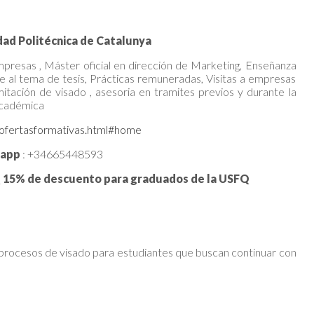
idad Politécnica de Catalunya
mpresas , Máster oficial en dirección de Marketing, Enseñanza
de al tema de tesis, Prácticas remuneradas, Visitas a empresas
mitación de visado , asesoria en tramites previos y durante la
a académica
/ofertasformativas.html#home
sapp
: +34665448593
Q 15% de descuento para graduados de la USFQ
a procesos de visado para estudiantes que buscan continuar con