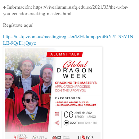
+ Información: https://vivealumni.usfq.edu.ec/2021/03/the-u-for-
you-ecuador-cracking-masters.html
Regístrate aquí:
https://usfq.zoom.us/meeting/register/tZEldumpqzoiEtY7lTS3V1N
LE-9QsE1jQuyz