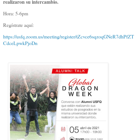
realizaron su intercambio.
Hora: 5-6pm
Regístrate aquí:
https://usfq.zoom.us/meeting/register/tZcvce6sqzoqGNeR7dhPfZT
CdceLpwkPjoDn