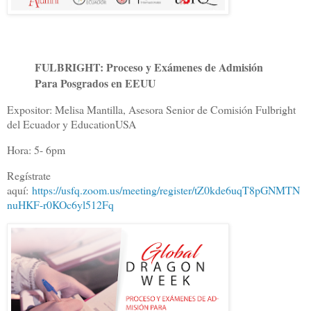
FULBRIGHT: Proceso y Exámenes de Admisión
Para Posgrados en EEUU
Expositor: Melisa Mantilla, Asesora Senior de Comisión Fulbright
del Ecuador y EducationUSA
Hora: 5- 6pm
Regístrate
aquí:
https://usfq.zoom.us/meeting/register/tZ0kde6uqT8pGNMTN
nuHKF-r0KOc6yl512Fq