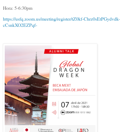
Hora: 5-6:30pm
https://usfq.zoom.us/meeting/register/tZ0kf-Chrz0sEtPGydvdk-
cCsnkXO2EZPqf-