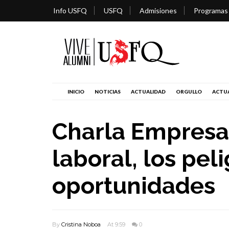
Info USFQ
USFQ
Admisiones
Programas
INICIO
NOTICIAS
ACTUALIDAD
ORGULLO
ACTUA
Charla Empresar
laboral, los peli
oportunidades
By
Cristina Noboa
At 9:59
0