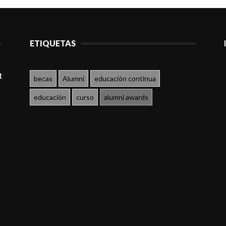
ETIQUETAS
t
becas
Alumni
educación continua
educación
curso
alumni awards