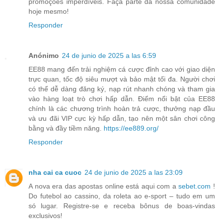
promoções imperdíveis. Faça parte da nossa comunidade
hoje mesmo!
Responder
Anónimo
24 de junio de 2025 a las 6:59
EE88 mang đến trải nghiệm cá cược đỉnh cao với giao diện
trực quan, tốc độ siêu mượt và bảo mật tối đa. Người chơi
có thể dễ dàng đăng ký, nạp rút nhanh chóng và tham gia
vào hàng loạt trò chơi hấp dẫn. Điểm nổi bật của EE88
chính là các chương trình hoàn trả cược, thưởng nạp đầu
và ưu đãi VIP cực kỳ hấp dẫn, tạo nên một sân chơi công
bằng và đầy tiềm năng.
https://ee889.org/
Responder
nha cai ca cuoc
24 de junio de 2025 a las 23:09
A nova era das apostas online está aqui com a
sebet.com
!
Do futebol ao cassino, da roleta ao e-sport – tudo em um
só lugar. Registre-se e receba bônus de boas-vindas
exclusivos!