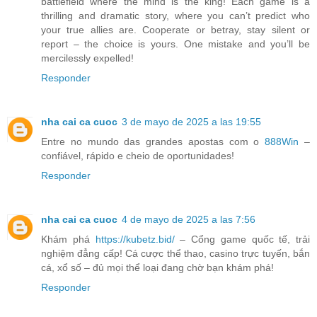
battlefield where the mind is the king! Each game is a
thrilling and dramatic story, where you can’t predict who
your true allies are. Cooperate or betray, stay silent or
report – the choice is yours. One mistake and you’ll be
mercilessly expelled!
Responder
nha cai ca cuoc
3 de mayo de 2025 a las 19:55
Entre no mundo das grandes apostas com o
888Win
–
confiável, rápido e cheio de oportunidades!
Responder
nha cai ca cuoc
4 de mayo de 2025 a las 7:56
Khám phá
https://kubetz.bid/
– Cổng game quốc tế, trải
nghiệm đẳng cấp! Cá cược thể thao, casino trực tuyến, bắn
cá, xổ số – đủ mọi thể loại đang chờ bạn khám phá!
Responder