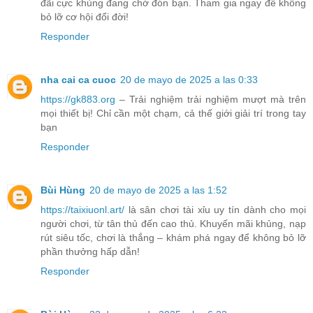
đãi cực khủng đang chờ đón bạn. Tham gia ngay để không
bỏ lỡ cơ hội đổi đời!
Responder
nha cai ca cuoc
20 de mayo de 2025 a las 0:33
https://gk883.org
– Trải nghiệm trải nghiệm mượt mà trên
mọi thiết bị! Chỉ cần một chạm, cả thế giới giải trí trong tay
bạn
Responder
Bùi Hùng
20 de mayo de 2025 a las 1:52
https://taixiuonl.art/
là sân chơi tài xỉu uy tín dành cho mọi
người chơi, từ tân thủ đến cao thủ. Khuyến mãi khủng, nạp
rút siêu tốc, chơi là thắng – khám phá ngay để không bỏ lỡ
phần thưởng hấp dẫn!
Responder