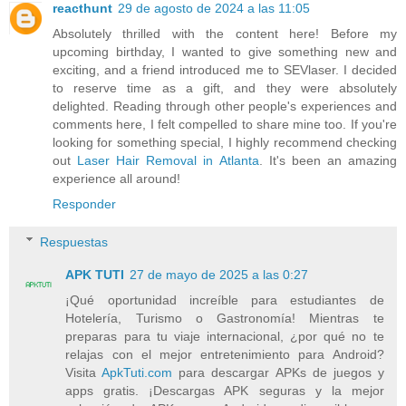
reacthunt
29 de agosto de 2024 a las 11:05
Absolutely thrilled with the content here! Before my
upcoming birthday, I wanted to give something new and
exciting, and a friend introduced me to SEVlaser. I decided
to reserve time as a gift, and they were absolutely
delighted. Reading through other people's experiences and
comments here, I felt compelled to share mine too. If you're
looking for something special, I highly recommend checking
out
Laser Hair Removal in Atlanta
. It's been an amazing
experience all around!
Responder
Respuestas
APK TUTI
27 de mayo de 2025 a las 0:27
¡Qué oportunidad increíble para estudiantes de
Hotelería, Turismo o Gastronomía! Mientras te
preparas para tu viaje internacional, ¿por qué no te
relajas con el mejor entretenimiento para Android?
Visita
ApkTuti.com
para descargar APKs de juegos y
apps gratis. ¡Descargas APK seguras y la mejor