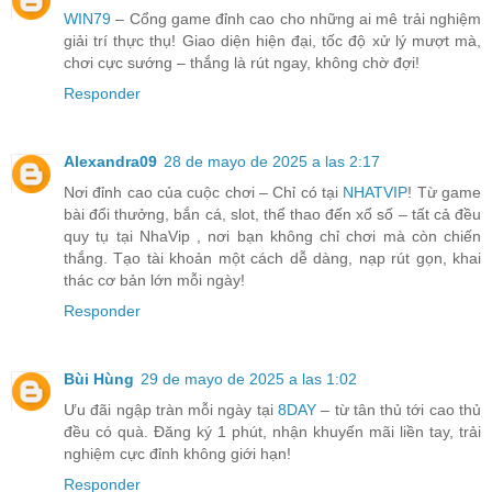
WIN79
– Cổng game đỉnh cao cho những ai mê trải nghiệm
giải trí thực thụ! Giao diện hiện đại, tốc độ xử lý mượt mà,
chơi cực sướng – thắng là rút ngay, không chờ đợi!
Responder
Alexandra09
28 de mayo de 2025 a las 2:17
Nơi đỉnh cao của cuộc chơi – Chỉ có tại
NHATVIP
! Từ game
bài đổi thưởng, bắn cá, slot, thể thao đến xổ số – tất cả đều
quy tụ tại NhaVip , nơi bạn không chỉ chơi mà còn chiến
thắng. Tạo tài khoản một cách dễ dàng, nạp rút gọn, khai
thác cơ bản lớn mỗi ngày!
Responder
Bùi Hùng
29 de mayo de 2025 a las 1:02
Ưu đãi ngập tràn mỗi ngày tại
8DAY
– từ tân thủ tới cao thủ
đều có quà. Đăng ký 1 phút, nhận khuyến mãi liền tay, trải
nghiệm cực đỉnh không giới hạn!
Responder