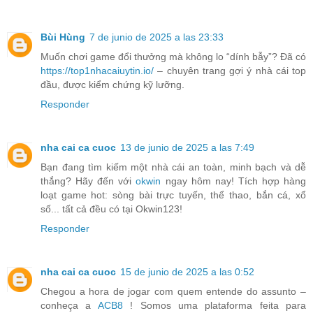
Bùi Hùng
7 de junio de 2025 a las 23:33
Muốn chơi game đổi thưởng mà không lo “dính bẫy”? Đã có
https://top1nhacaiuytin.io/
– chuyên trang gợi ý nhà cái top
đầu, được kiểm chứng kỹ lưỡng.
Responder
nha cai ca cuoc
13 de junio de 2025 a las 7:49
Bạn đang tìm kiếm một nhà cái an toàn, minh bạch và dễ
thắng? Hãy đến với
okwin
ngay hôm nay! Tích hợp hàng
loạt game hot: sòng bài trực tuyến, thể thao, bắn cá, xổ
số... tất cả đều có tại Okwin123!
Responder
nha cai ca cuoc
15 de junio de 2025 a las 0:52
Chegou a hora de jogar com quem entende do assunto –
conheça a
ACB8
! Somos uma plataforma feita para