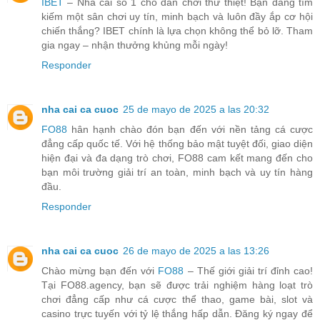
IBET
– Nhà cái số 1 cho dân chơi thứ thiệt! Bạn đang tìm
kiếm một sân chơi uy tín, minh bạch và luôn đầy ắp cơ hội
chiến thắng? IBET chính là lựa chọn không thể bỏ lỡ. Tham
gia ngay – nhận thưởng khủng mỗi ngày!
Responder
nha cai ca cuoc
25 de mayo de 2025 a las 20:32
FO88
hân hạnh chào đón bạn đến với nền tảng cá cược
đẳng cấp quốc tế. Với hệ thống bảo mật tuyệt đối, giao diện
hiện đại và đa dạng trò chơi, FO88 cam kết mang đến cho
bạn môi trường giải trí an toàn, minh bạch và uy tín hàng
đầu.
Responder
nha cai ca cuoc
26 de mayo de 2025 a las 13:26
Chào mừng bạn đến với
FO88
– Thế giới giải trí đỉnh cao!
Tại FO88.agency, bạn sẽ được trải nghiệm hàng loạt trò
chơi đẳng cấp như cá cược thể thao, game bài, slot và
casino trực tuyến với tỷ lệ thắng hấp dẫn. Đăng ký ngay để