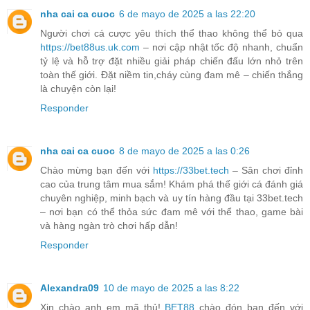
nha cai ca cuoc
6 de mayo de 2025 a las 22:20
Người chơi cá cược yêu thích thể thao không thể bỏ qua
https://bet88us.uk.com
– nơi cập nhật tốc độ nhanh, chuẩn
tỷ lệ và hỗ trợ đặt nhiều giải pháp chiến đấu lớn nhỏ trên
toàn thế giới. Đặt niềm tin,cháy cùng đam mê – chiến thắng
là chuyện còn lại!
Responder
nha cai ca cuoc
8 de mayo de 2025 a las 0:26
Chào mừng bạn đến với
https://33bet.tech
– Sân chơi đỉnh
cao của trung tâm mua sắm! Khám phá thế giới cá đánh giá
chuyên nghiệp, minh bạch và uy tín hàng đầu tại 33bet.tech
– nơi bạn có thể thỏa sức đam mê với thể thao, game bài
và hàng ngàn trò chơi hấp dẫn!
Responder
Alexandra09
10 de mayo de 2025 a las 8:22
Xin chào anh em mã thủ!
BET88
chào đón bạn đến với