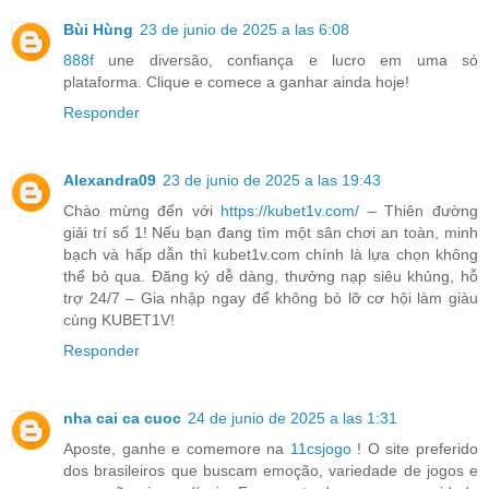
Bùi Hùng
23 de junio de 2025 a las 6:08
888f
une diversão, confiança e lucro em uma só
plataforma. Clique e comece a ganhar ainda hoje!
Responder
Alexandra09
23 de junio de 2025 a las 19:43
Chào mừng đến với
https://kubet1v.com/
– Thiên đường
giải trí số 1! Nếu bạn đang tìm một sân chơi an toàn, minh
bạch và hấp dẫn thì kubet1v.com chính là lựa chọn không
thể bỏ qua. Đăng ký dễ dàng, thưởng nạp siêu khủng, hỗ
trợ 24/7 – Gia nhập ngay để không bỏ lỡ cơ hội làm giàu
cùng KUBET1V!
Responder
nha cai ca cuoc
24 de junio de 2025 a las 1:31
Aposte, ganhe e comemore na
11csjogo
! O site preferido
dos brasileiros que buscam emoção, variedade de jogos e