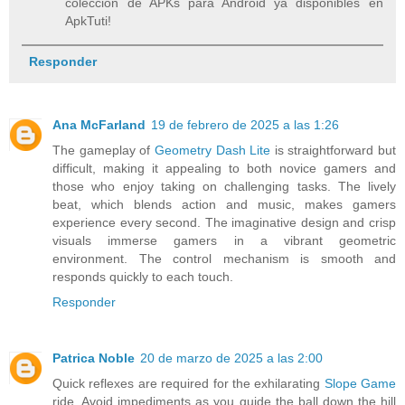
colección de APKs para Android ya disponibles en
ApkTuti!
Responder
Ana McFarland
19 de febrero de 2025 a las 1:26
The gameplay of
Geometry Dash Lite
is straightforward but
difficult, making it appealing to both novice gamers and
those who enjoy taking on challenging tasks. The lively
beat, which blends action and music, makes gamers
experience every second. The imaginative design and crisp
visuals immerse gamers in a vibrant geometric
environment. The control mechanism is smooth and
responds quickly to each touch.
Responder
Patrica Noble
20 de marzo de 2025 a las 2:00
Quick reflexes are required for the exhilarating
Slope Game
ride. Avoid impediments as you guide the ball down the hill