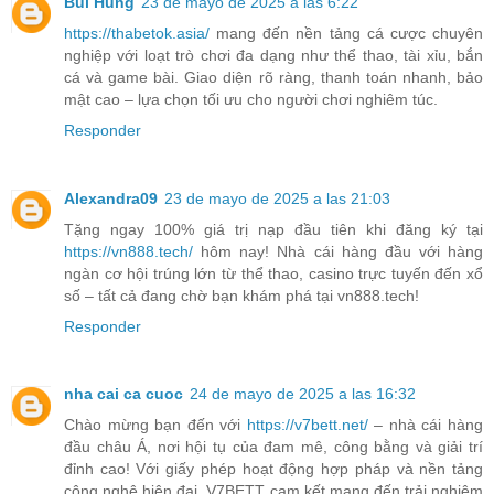
Bùi Hùng
23 de mayo de 2025 a las 6:22
https://thabetok.asia/
mang đến nền tảng cá cược chuyên
nghiệp với loạt trò chơi đa dạng như thể thao, tài xỉu, bắn
cá và game bài. Giao diện rõ ràng, thanh toán nhanh, bảo
mật cao – lựa chọn tối ưu cho người chơi nghiêm túc.
Responder
Alexandra09
23 de mayo de 2025 a las 21:03
Tặng ngay 100% giá trị nạp đầu tiên khi đăng ký tại
https://vn888.tech/
hôm nay! Nhà cái hàng đầu với hàng
ngàn cơ hội trúng lớn từ thể thao, casino trực tuyến đến xổ
số – tất cả đang chờ bạn khám phá tại vn888.tech!
Responder
nha cai ca cuoc
24 de mayo de 2025 a las 16:32
Chào mừng bạn đến với
https://v7bett.net/
– nhà cái hàng
đầu châu Á, nơi hội tụ của đam mê, công bằng và giải trí
đỉnh cao! Với giấy phép hoạt động hợp pháp và nền tảng
công nghệ hiện đại, V7BETT cam kết mang đến trải nghiệm