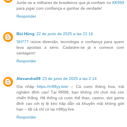
Junte-se a milhares de brasileiros que já confiam no
KK999
para jogar com confiança e ganhar de verdade!
Responder
Bùi Hùng
22 de junio de 2025 a las 21:16
SH777
reúne diversão, tecnologia e confiança para quem
leva apostas a sério. Cadastre-se já e comece com
vantagem!
Responder
Alexandra09
23 de junio de 2025 a las 2:14
Gia nhập
https://rr88yy.live/
– Cá cược thăng hoa, trải
nghiệm đỉnh cao! Tại RR88, bạn không chỉ chơi mà còn
chiến thắng. Hệ thống cá cược thể thao, casino, slot game
đỉnh cao với tỷ lệ kèo hấp dẫn và khuyến mãi không giới
hạn – tất cả chỉ có tại rr88yy.live.
Responder