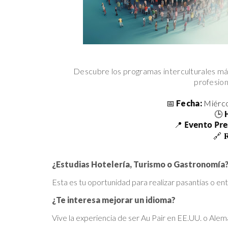
Descubre los programas interculturales más 
profesion
📅
Fecha:
Miérco
🕒
Evento Pr
📍
🔗
R
¿Estudias Hotelería, Turismo o Gastronomía
Esta es tu oportunidad para realizar pasantías o 
¿Te interesa mejorar un idioma?
Vive la experiencia de ser Au Pair en EE.UU. o Aleman