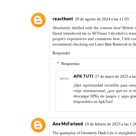
reacthunt
29 de agosto de 2024 a las 11:05
Absolutely thrilled with the content here! Befor
friend introduced me to SEVlaser. I decided to rese
people's experiences and comments here, I felt com
recommend checking out
Laser Hair Removal in At
Responder
Respuestas
APK TUTI
27 de mayo de 2025 a la
¡Qué oportunidad increíble para estu
viaje internacional, ¿por qué no te 
descargar APKs de juegos y apps gra
disponibles en ApkTuti!
Ana McFarland
19 de febrero de 2025 a las 1:2
The gameplay of
Geometry Dash Lite
is straightfo