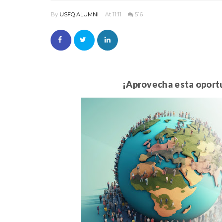
By
USFQ ALUMNI
At 11:11
516
¡Aprovecha esta oport