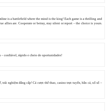
nline
is a battlefield where the mind is the king! Each game is a thrilling and
e allies are. Cooperate or betray, stay silent or report – the choice is yours.
n
– confiável, rápido e cheio de oportunidades!
 trải nghiệm đẳng cấp! Cá cược thể thao, casino trực tuyến, bắn cá, xổ số –