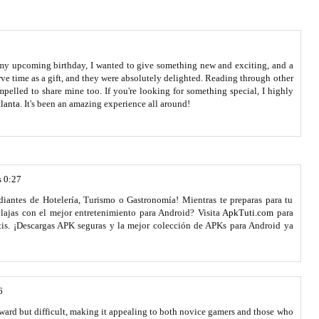
e my upcoming birthday, I wanted to give something new and exciting, and a
rve time as a gift, and they were absolutely delighted. Reading through other
pelled to share mine too. If you're looking for something special, I highly
lanta
. It's been an amazing experience all around!
s 0:27
diantes de Hotelería, Turismo o Gastronomía! Mientras te preparas para tu
relajas con el mejor entretenimiento para Android? Visita
ApkTuti.com
para
tis. ¡Descargas APK seguras y la mejor colección de APKs para Android ya
6
rward but difficult, making it appealing to both novice gamers and those who