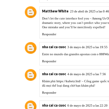
Matthew White
23 de abril de 2025 a las 0:46
Don’t let the cute interface fool you –
Among Us O
dramatic story, where you can’t predict who your tru
One mistake and you’ll be mercilessly expelled!
Responder
nha cai ca cuoc
3 de mayo de 2025 a las 19:55
Entre no mundo das grandes apostas com o
888Wi
Responder
nha cai ca cuoc
4 de mayo de 2025 a las 7:56
Khám phá
https://kubetz.bid/
– Cổng game quốc tế,
đủ mọi thể loại đang chờ bạn khám phá!
Responder
nha cai ca cuoc
6 de mayo de 2025 a las 22:20