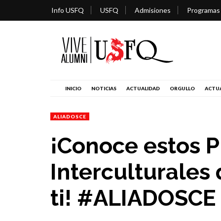
Info USFQ
USFQ
Admisiones
Programas
INICIO
NOTICIAS
ACTUALIDAD
ORGULLO
ACTUA
ALIADOSCE
¡Conoce estos 
Interculturales
ti! #ALIADOSCE