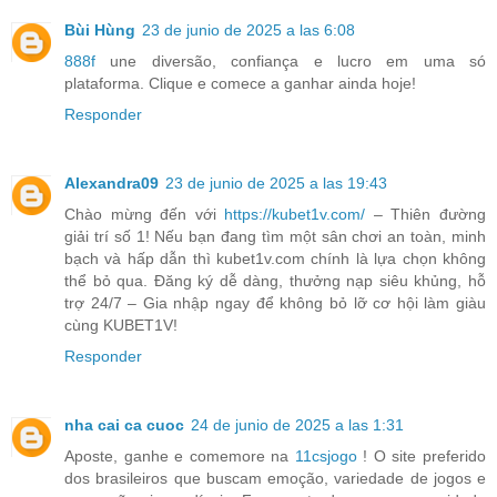
Bùi Hùng
23 de junio de 2025 a las 6:08
888f
une diversão, confiança e lucro em uma só
plataforma. Clique e comece a ganhar ainda hoje!
Responder
Alexandra09
23 de junio de 2025 a las 19:43
Chào mừng đến với
https://kubet1v.com/
– Thiên đường
giải trí số 1! Nếu bạn đang tìm một sân chơi an toàn, minh
bạch và hấp dẫn thì kubet1v.com chính là lựa chọn không
thể bỏ qua. Đăng ký dễ dàng, thưởng nạp siêu khủng, hỗ
trợ 24/7 – Gia nhập ngay để không bỏ lỡ cơ hội làm giàu
cùng KUBET1V!
Responder
nha cai ca cuoc
24 de junio de 2025 a las 1:31
Aposte, ganhe e comemore na
11csjogo
! O site preferido
dos brasileiros que buscam emoção, variedade de jogos e