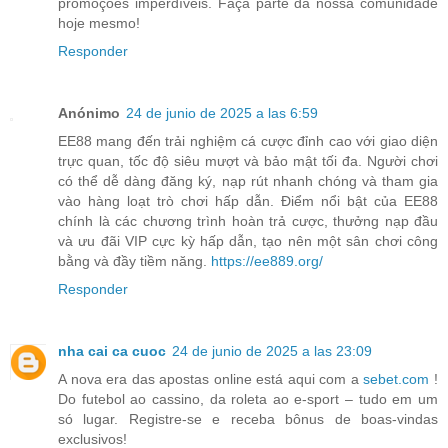
promoções imperdíveis. Faça parte da nossa comunidade
hoje mesmo!
Responder
Anónimo
24 de junio de 2025 a las 6:59
EE88 mang đến trải nghiệm cá cược đỉnh cao với giao diện
trực quan, tốc độ siêu mượt và bảo mật tối đa. Người chơi
có thể dễ dàng đăng ký, nạp rút nhanh chóng và tham gia
vào hàng loạt trò chơi hấp dẫn. Điểm nổi bật của EE88
chính là các chương trình hoàn trả cược, thưởng nạp đầu
và ưu đãi VIP cực kỳ hấp dẫn, tạo nên một sân chơi công
bằng và đầy tiềm năng.
https://ee889.org/
Responder
nha cai ca cuoc
24 de junio de 2025 a las 23:09
A nova era das apostas online está aqui com a
sebet.com
!
Do futebol ao cassino, da roleta ao e-sport – tudo em um
só lugar. Registre-se e receba bônus de boas-vindas
exclusivos!