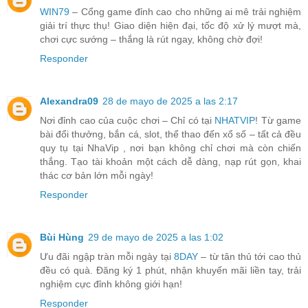
WIN79
– Cổng game đỉnh cao cho những ai mê trải nghiệm
giải trí thực thụ! Giao diện hiện đại, tốc độ xử lý mượt mà,
chơi cực sướng – thắng là rút ngay, không chờ đợi!
Responder
Alexandra09
28 de mayo de 2025 a las 2:17
Nơi đỉnh cao của cuộc chơi – Chỉ có tại
NHATVIP
! Từ game
bài đổi thưởng, bắn cá, slot, thể thao đến xổ số – tất cả đều
quy tụ tại NhaVip , nơi bạn không chỉ chơi mà còn chiến
thắng. Tạo tài khoản một cách dễ dàng, nạp rút gọn, khai
thác cơ bản lớn mỗi ngày!
Responder
Bùi Hùng
29 de mayo de 2025 a las 1:02
Ưu đãi ngập tràn mỗi ngày tại
8DAY
– từ tân thủ tới cao thủ
đều có quà. Đăng ký 1 phút, nhận khuyến mãi liền tay, trải
nghiệm cực đỉnh không giới hạn!
Responder