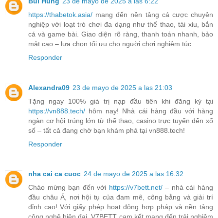
Bùi Hùng
23 de mayo de 2025 a las 6:22
https://thabetok.asia/
mang đến nền tảng cá cược chuyên
nghiệp với loạt trò chơi đa dạng như thể thao, tài xỉu, bắn
cá và game bài. Giao diện rõ ràng, thanh toán nhanh, bảo
mật cao – lựa chọn tối ưu cho người chơi nghiêm túc.
Responder
Alexandra09
23 de mayo de 2025 a las 21:03
Tặng ngay 100% giá trị nạp đầu tiên khi đăng ký tại
https://vn888.tech/
hôm nay! Nhà cái hàng đầu với hàng
ngàn cơ hội trúng lớn từ thể thao, casino trực tuyến đến xổ
số – tất cả đang chờ bạn khám phá tại vn888.tech!
Responder
nha cai ca cuoc
24 de mayo de 2025 a las 16:32
Chào mừng bạn đến với
https://v7bett.net/
– nhà cái hàng
đầu châu Á, nơi hội tụ của đam mê, công bằng và giải trí
đỉnh cao! Với giấy phép hoạt động hợp pháp và nền tảng
công nghệ hiện đại, V7BETT cam kết mang đến trải nghiệm