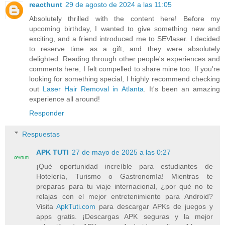
reacthunt
29 de agosto de 2024 a las 11:05
Absolutely thrilled with the content here! Before my
upcoming birthday, I wanted to give something new and
exciting, and a friend introduced me to SEVlaser. I decided
to reserve time as a gift, and they were absolutely
delighted. Reading through other people's experiences and
comments here, I felt compelled to share mine too. If you're
looking for something special, I highly recommend checking
out
Laser Hair Removal in Atlanta
. It's been an amazing
experience all around!
Responder
Respuestas
APK TUTI
27 de mayo de 2025 a las 0:27
¡Qué oportunidad increíble para estudiantes de
Hotelería, Turismo o Gastronomía! Mientras te
preparas para tu viaje internacional, ¿por qué no te
relajas con el mejor entretenimiento para Android?
Visita
ApkTuti.com
para descargar APKs de juegos y
apps gratis. ¡Descargas APK seguras y la mejor