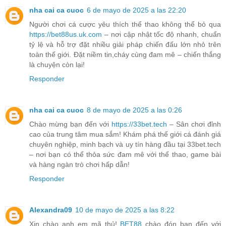
nha cai ca cuoc
6 de mayo de 2025 a las 22:20
Người chơi cá cược yêu thích thể thao không thể bỏ qua
https://bet88us.uk.com
– nơi cập nhật tốc độ nhanh, chuẩn
tỷ lệ và hỗ trợ đặt nhiều giải pháp chiến đấu lớn nhỏ trên
toàn thế giới. Đặt niềm tin,cháy cùng đam mê – chiến thắng
là chuyện còn lại!
Responder
nha cai ca cuoc
8 de mayo de 2025 a las 0:26
Chào mừng bạn đến với
https://33bet.tech
– Sân chơi đỉnh
cao của trung tâm mua sắm! Khám phá thế giới cá đánh giá
chuyên nghiệp, minh bạch và uy tín hàng đầu tại 33bet.tech
– nơi bạn có thể thỏa sức đam mê với thể thao, game bài
và hàng ngàn trò chơi hấp dẫn!
Responder
Alexandra09
10 de mayo de 2025 a las 8:22
Xin chào anh em mã thủ!
BET88
chào đón bạn đến với