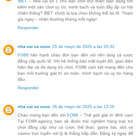
IBET
– Nhà cái số 1 cho dân chơi thứ thiệt! Bạn đang tìm
kiếm một sân chơi uy tín, minh bạch và luôn đầy ắp cơ hội
chiến thắng? IBET chính là lựa chọn không thể bỏ lỡ. Tham
gia ngay – nhận thưởng khủng mỗi ngày!
Responder
nha cai ca cuoc
25 de mayo de 2025 a las 20:32
FO88
hân hạnh chào đón bạn đến với nền tảng cá cược
đẳng cấp quốc tế. Với hệ thống bảo mật tuyệt đối, giao diện
hiện đại và đa dạng trò chơi, FO88 cam kết mang đến cho
bạn môi trường giải trí an toàn, minh bạch và uy tín hàng
đầu.
Responder
nha cai ca cuoc
26 de mayo de 2025 a las 13:26
Chào mừng bạn đến với
FO88
– Thế giới giải trí đỉnh cao!
Tại FO88.agency, bạn sẽ được trải nghiệm hàng loạt trò
chơi đẳng cấp như cá cược thể thao, game bài, slot và
casino trực tuyến với tỷ lệ thắng hấp dẫn. Đăng ký ngay để