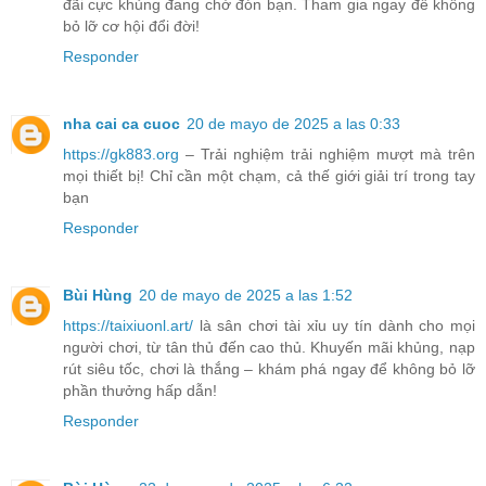
đãi cực khủng đang chờ đón bạn. Tham gia ngay để không
bỏ lỡ cơ hội đổi đời!
Responder
nha cai ca cuoc
20 de mayo de 2025 a las 0:33
https://gk883.org
– Trải nghiệm trải nghiệm mượt mà trên
mọi thiết bị! Chỉ cần một chạm, cả thế giới giải trí trong tay
bạn
Responder
Bùi Hùng
20 de mayo de 2025 a las 1:52
https://taixiuonl.art/
là sân chơi tài xỉu uy tín dành cho mọi
người chơi, từ tân thủ đến cao thủ. Khuyến mãi khủng, nạp
rút siêu tốc, chơi là thắng – khám phá ngay để không bỏ lỡ
phần thưởng hấp dẫn!
Responder