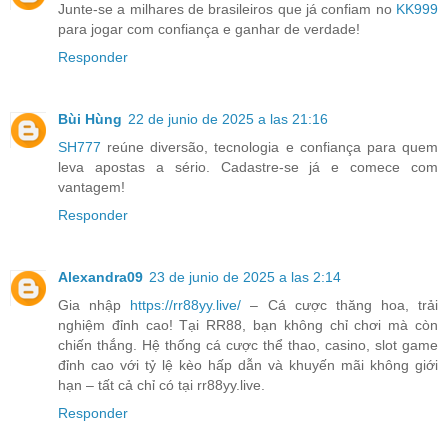
Junte-se a milhares de brasileiros que já confiam no
KK999
para jogar com confiança e ganhar de verdade!
Responder
Bùi Hùng
22 de junio de 2025 a las 21:16
SH777
reúne diversão, tecnologia e confiança para quem
leva apostas a sério. Cadastre-se já e comece com
vantagem!
Responder
Alexandra09
23 de junio de 2025 a las 2:14
Gia nhập
https://rr88yy.live/
– Cá cược thăng hoa, trải
nghiệm đỉnh cao! Tại RR88, bạn không chỉ chơi mà còn
chiến thắng. Hệ thống cá cược thể thao, casino, slot game
đỉnh cao với tỷ lệ kèo hấp dẫn và khuyến mãi không giới
hạn – tất cả chỉ có tại rr88yy.live.
Responder