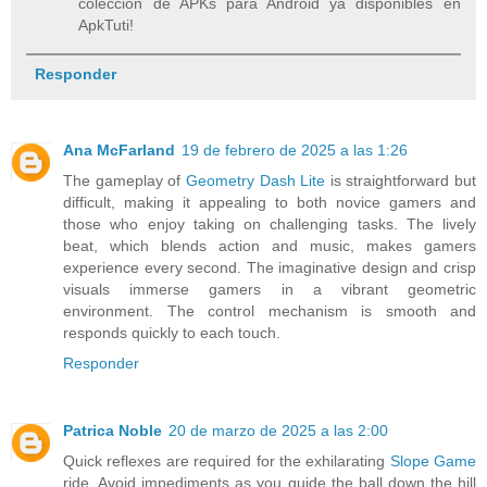
colección de APKs para Android ya disponibles en
ApkTuti!
Responder
Ana McFarland
19 de febrero de 2025 a las 1:26
The gameplay of
Geometry Dash Lite
is straightforward but
difficult, making it appealing to both novice gamers and
those who enjoy taking on challenging tasks. The lively
beat, which blends action and music, makes gamers
experience every second. The imaginative design and crisp
visuals immerse gamers in a vibrant geometric
environment. The control mechanism is smooth and
responds quickly to each touch.
Responder
Patrica Noble
20 de marzo de 2025 a las 2:00
Quick reflexes are required for the exhilarating
Slope Game
ride. Avoid impediments as you guide the ball down the hill