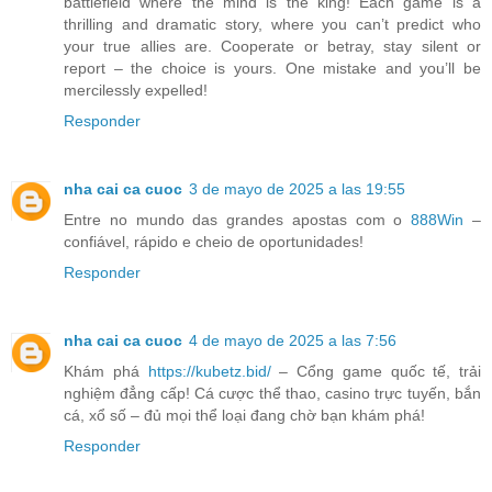
battlefield where the mind is the king! Each game is a
thrilling and dramatic story, where you can’t predict who
your true allies are. Cooperate or betray, stay silent or
report – the choice is yours. One mistake and you’ll be
mercilessly expelled!
Responder
nha cai ca cuoc
3 de mayo de 2025 a las 19:55
Entre no mundo das grandes apostas com o
888Win
–
confiável, rápido e cheio de oportunidades!
Responder
nha cai ca cuoc
4 de mayo de 2025 a las 7:56
Khám phá
https://kubetz.bid/
– Cổng game quốc tế, trải
nghiệm đẳng cấp! Cá cược thể thao, casino trực tuyến, bắn
cá, xổ số – đủ mọi thể loại đang chờ bạn khám phá!
Responder