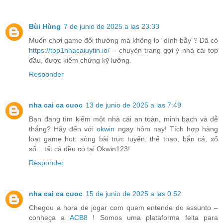
Bùi Hùng
7 de junio de 2025 a las 23:33
Muốn chơi game đổi thưởng mà không lo “dính bẫy”? Đã có
https://top1nhacaiuytin.io/
– chuyên trang gợi ý nhà cái top
đầu, được kiểm chứng kỹ lưỡng.
Responder
nha cai ca cuoc
13 de junio de 2025 a las 7:49
Bạn đang tìm kiếm một nhà cái an toàn, minh bạch và dễ
thắng? Hãy đến với
okwin
ngay hôm nay! Tích hợp hàng
loạt game hot: sòng bài trực tuyến, thể thao, bắn cá, xổ
số... tất cả đều có tại Okwin123!
Responder
nha cai ca cuoc
15 de junio de 2025 a las 0:52
Chegou a hora de jogar com quem entende do assunto –
conheça a
ACB8
! Somos uma plataforma feita para