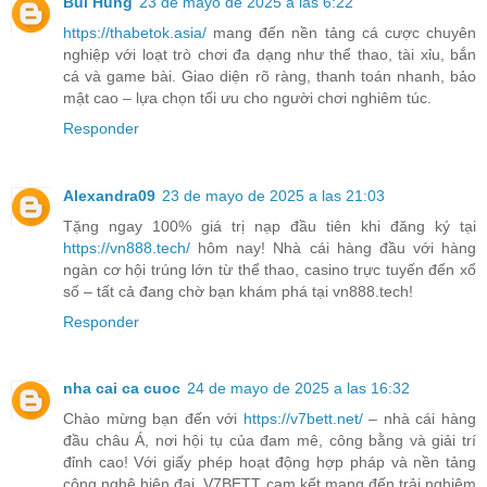
Bùi Hùng
23 de mayo de 2025 a las 6:22
https://thabetok.asia/
mang đến nền tảng cá cược chuyên
nghiệp với loạt trò chơi đa dạng như thể thao, tài xỉu, bắn
cá và game bài. Giao diện rõ ràng, thanh toán nhanh, bảo
mật cao – lựa chọn tối ưu cho người chơi nghiêm túc.
Responder
Alexandra09
23 de mayo de 2025 a las 21:03
Tặng ngay 100% giá trị nạp đầu tiên khi đăng ký tại
https://vn888.tech/
hôm nay! Nhà cái hàng đầu với hàng
ngàn cơ hội trúng lớn từ thể thao, casino trực tuyến đến xổ
số – tất cả đang chờ bạn khám phá tại vn888.tech!
Responder
nha cai ca cuoc
24 de mayo de 2025 a las 16:32
Chào mừng bạn đến với
https://v7bett.net/
– nhà cái hàng
đầu châu Á, nơi hội tụ của đam mê, công bằng và giải trí
đỉnh cao! Với giấy phép hoạt động hợp pháp và nền tảng
công nghệ hiện đại, V7BETT cam kết mang đến trải nghiệm