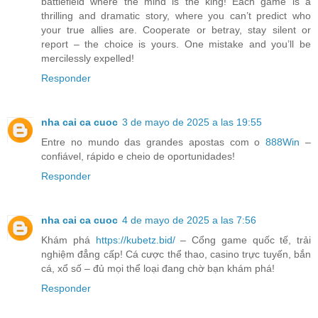
battlefield where the mind is the king! Each game is a
thrilling and dramatic story, where you can’t predict who
your true allies are. Cooperate or betray, stay silent or
report – the choice is yours. One mistake and you’ll be
mercilessly expelled!
Responder
nha cai ca cuoc
3 de mayo de 2025 a las 19:55
Entre no mundo das grandes apostas com o
888Win
–
confiável, rápido e cheio de oportunidades!
Responder
nha cai ca cuoc
4 de mayo de 2025 a las 7:56
Khám phá
https://kubetz.bid/
– Cổng game quốc tế, trải
nghiệm đẳng cấp! Cá cược thể thao, casino trực tuyến, bắn
cá, xổ số – đủ mọi thể loại đang chờ bạn khám phá!
Responder