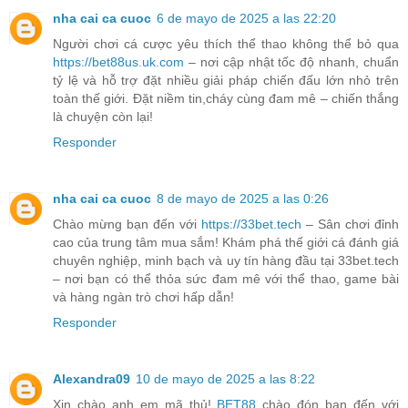
nha cai ca cuoc
6 de mayo de 2025 a las 22:20
Người chơi cá cược yêu thích thể thao không thể bỏ qua
https://bet88us.uk.com
– nơi cập nhật tốc độ nhanh, chuẩn
tỷ lệ và hỗ trợ đặt nhiều giải pháp chiến đấu lớn nhỏ trên
toàn thế giới. Đặt niềm tin,cháy cùng đam mê – chiến thắng
là chuyện còn lại!
Responder
nha cai ca cuoc
8 de mayo de 2025 a las 0:26
Chào mừng bạn đến với
https://33bet.tech
– Sân chơi đỉnh
cao của trung tâm mua sắm! Khám phá thế giới cá đánh giá
chuyên nghiệp, minh bạch và uy tín hàng đầu tại 33bet.tech
– nơi bạn có thể thỏa sức đam mê với thể thao, game bài
và hàng ngàn trò chơi hấp dẫn!
Responder
Alexandra09
10 de mayo de 2025 a las 8:22
Xin chào anh em mã thủ!
BET88
chào đón bạn đến với