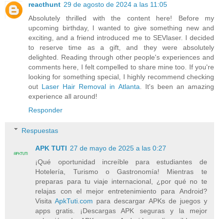
reacthunt
29 de agosto de 2024 a las 11:05
Absolutely thrilled with the content here! Before my
upcoming birthday, I wanted to give something new and
exciting, and a friend introduced me to SEVlaser. I decided
to reserve time as a gift, and they were absolutely
delighted. Reading through other people's experiences and
comments here, I felt compelled to share mine too. If you're
looking for something special, I highly recommend checking
out
Laser Hair Removal in Atlanta
. It's been an amazing
experience all around!
Responder
Respuestas
APK TUTI
27 de mayo de 2025 a las 0:27
¡Qué oportunidad increíble para estudiantes de
Hotelería, Turismo o Gastronomía! Mientras te
preparas para tu viaje internacional, ¿por qué no te
relajas con el mejor entretenimiento para Android?
Visita
ApkTuti.com
para descargar APKs de juegos y
apps gratis. ¡Descargas APK seguras y la mejor