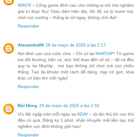
WIN79
– Cổng game đỉnh cao cho những ai mê trải nghiệm
giải trí thực thụ! Giao diện hiện đại, tốc độ xử lý mượt mà,
chơi cực sướng – thắng là rút ngay, không chờ đợi!
Responder
Alexandra09
28 de mayo de 2025 a las 2:17
Nơi đỉnh cao của cuộc chơi – Chỉ có tại
NHATVIP
! Từ game
bài đổi thưởng, bắn cá, slot, thể thao đến xổ số – tất cả đều
quy tụ tại NhaVip , nơi bạn không chỉ chơi mà còn chiến
thắng. Tạo tài khoản một cách dễ dàng, nạp rút gọn, khai
thác cơ bản lớn mỗi ngày!
Responder
Bùi Hùng
29 de mayo de 2025 a las 1:02
Ưu đãi ngập tràn mỗi ngày tại
8DAY
– từ tân thủ tới cao thủ
đều có quà. Đăng ký 1 phút, nhận khuyến mãi liền tay, trải
nghiệm cực đỉnh không giới hạn!
Responder