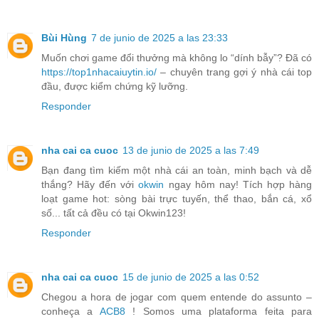
Bùi Hùng
7 de junio de 2025 a las 23:33
Muốn chơi game đổi thưởng mà không lo “dính bẫy”? Đã có
https://top1nhacaiuytin.io/
– chuyên trang gợi ý nhà cái top
đầu, được kiểm chứng kỹ lưỡng.
Responder
nha cai ca cuoc
13 de junio de 2025 a las 7:49
Bạn đang tìm kiếm một nhà cái an toàn, minh bạch và dễ
thắng? Hãy đến với
okwin
ngay hôm nay! Tích hợp hàng
loạt game hot: sòng bài trực tuyến, thể thao, bắn cá, xổ
số... tất cả đều có tại Okwin123!
Responder
nha cai ca cuoc
15 de junio de 2025 a las 0:52
Chegou a hora de jogar com quem entende do assunto –
conheça a
ACB8
! Somos uma plataforma feita para