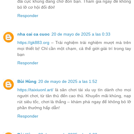
đãi cực khủng đang chờ đón bạn. Tham gia ngay để không
bỏ lỡ cơ hội đổi đời!
Responder
nha cai ca cuoc
20 de mayo de 2025 a las 0:33
https://gk883.org
– Trải nghiệm trải nghiệm mượt mà trên
mọi thiết bị! Chỉ cần một chạm, cả thế giới giải trí trong tay
bạn
Responder
Bùi Hùng
20 de mayo de 2025 a las 1:52
https://taixiuonl.art/
là sân chơi tài xỉu uy tín dành cho mọi
người chơi, từ tân thủ đến cao thủ. Khuyến mãi khủng, nạp
rút siêu tốc, chơi là thắng – khám phá ngay để không bỏ lỡ
phần thưởng hấp dẫn!
Responder