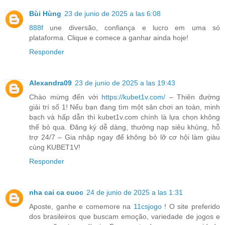
Bùi Hùng
23 de junio de 2025 a las 6:08
888f
une diversão, confiança e lucro em uma só
plataforma. Clique e comece a ganhar ainda hoje!
Responder
Alexandra09
23 de junio de 2025 a las 19:43
Chào mừng đến với
https://kubet1v.com/
– Thiên đường
giải trí số 1! Nếu bạn đang tìm một sân chơi an toàn, minh
bạch và hấp dẫn thì kubet1v.com chính là lựa chọn không
thể bỏ qua. Đăng ký dễ dàng, thưởng nạp siêu khủng, hỗ
trợ 24/7 – Gia nhập ngay để không bỏ lỡ cơ hội làm giàu
cùng KUBET1V!
Responder
nha cai ca cuoc
24 de junio de 2025 a las 1:31
Aposte, ganhe e comemore na
11csjogo
! O site preferido
dos brasileiros que buscam emoção, variedade de jogos e