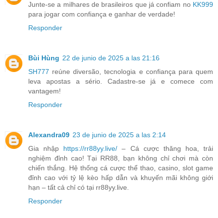
Junte-se a milhares de brasileiros que já confiam no
KK999
para jogar com confiança e ganhar de verdade!
Responder
Bùi Hùng
22 de junio de 2025 a las 21:16
SH777
reúne diversão, tecnologia e confiança para quem
leva apostas a sério. Cadastre-se já e comece com
vantagem!
Responder
Alexandra09
23 de junio de 2025 a las 2:14
Gia nhập
https://rr88yy.live/
– Cá cược thăng hoa, trải
nghiệm đỉnh cao! Tại RR88, bạn không chỉ chơi mà còn
chiến thắng. Hệ thống cá cược thể thao, casino, slot game
đỉnh cao với tỷ lệ kèo hấp dẫn và khuyến mãi không giới
hạn – tất cả chỉ có tại rr88yy.live.
Responder