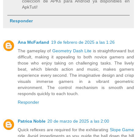
colección de APKs para Android ya disponibles en
ApkTuti!
Responder
Ana McFarland
19 de febrero de 2025 a las 1:26
The gameplay of
Geometry Dash Lite
is straightforward but
difficult, making it appealing to both novice gamers and
those who enjoy taking on challenging tasks. The lively
beat, which blends action and music, makes gamers
experience every second. The imaginative design and crisp
visuals immerse gamers in a vibrant geometric
environment. The control mechanism is smooth and
responds quickly to each touch.
Responder
Patrica Noble
20 de marzo de 2025 a las 2:00
Quick reflexes are required for the exhilarating
Slope Game
ride. Avoid impediments as you guide the ball down the hill