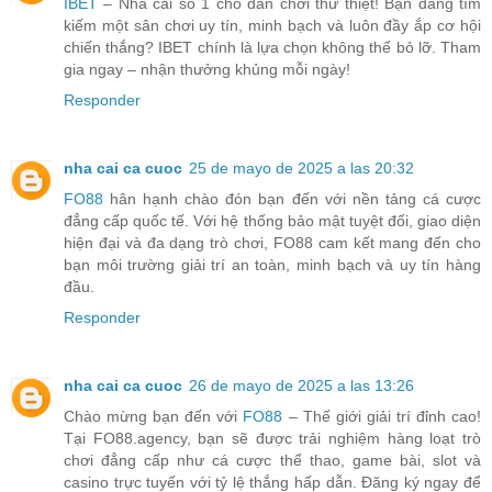
IBET
– Nhà cái số 1 cho dân chơi thứ thiệt! Bạn đang tìm
kiếm một sân chơi uy tín, minh bạch và luôn đầy ắp cơ hội
chiến thắng? IBET chính là lựa chọn không thể bỏ lỡ. Tham
gia ngay – nhận thưởng khủng mỗi ngày!
Responder
nha cai ca cuoc
25 de mayo de 2025 a las 20:32
FO88
hân hạnh chào đón bạn đến với nền tảng cá cược
đẳng cấp quốc tế. Với hệ thống bảo mật tuyệt đối, giao diện
hiện đại và đa dạng trò chơi, FO88 cam kết mang đến cho
bạn môi trường giải trí an toàn, minh bạch và uy tín hàng
đầu.
Responder
nha cai ca cuoc
26 de mayo de 2025 a las 13:26
Chào mừng bạn đến với
FO88
– Thế giới giải trí đỉnh cao!
Tại FO88.agency, bạn sẽ được trải nghiệm hàng loạt trò
chơi đẳng cấp như cá cược thể thao, game bài, slot và
casino trực tuyến với tỷ lệ thắng hấp dẫn. Đăng ký ngay để