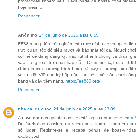
promoções imperdíveis. Faça parte da nossa comunidade
hoje mesmo!
Responder
Anónimo
24 de junio de 2025 a las 6:59
EE88 mang đến trải nghiệm cá cược đỉnh cao với giao diện
trực quan, tốc độ siêu mượt và bảo mật tối đa. Người chơi
có thể dễ dàng đăng ký, nạp rút nhanh chóng và tham gia
vào hàng loạt trò chơi hấp dẫn. Điểm nổi bật của EE88
chính là các chương trình hoàn trả cược, thưởng nạp đầu
và ưu đãi VIP cực kỳ hấp dẫn, tạo nên một sân chơi công
bằng và đầy tiềm năng.
https://ee889.org/
Responder
nha cai ca cuoc
24 de junio de 2025 a las 23:09
A nova era das apostas online está aqui com a
sebet.com
!
Do futebol ao cassino, da roleta ao e-sport – tudo em um
só lugar. Registre-se e receba bônus de boas-vindas
exclusivos!