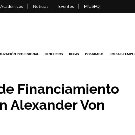
 Académicos
Noticias
Eventos
MiUSFQ
LIZACIÓN PROFESIONAL
BENEFICIOS
BECAS
POSGRADO
BOLSA DE EMPL
de Financiamiento
ón Alexander Von