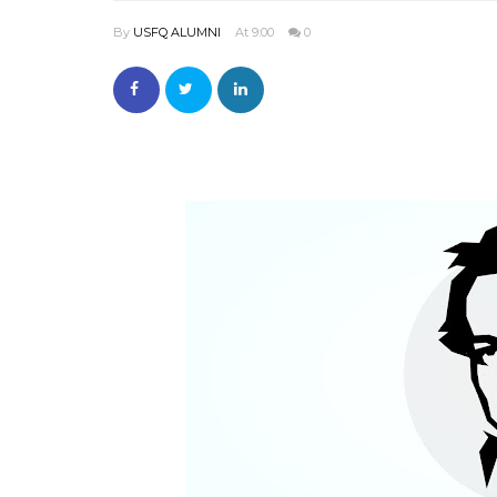
By
USFQ ALUMNI
At 9:00
0