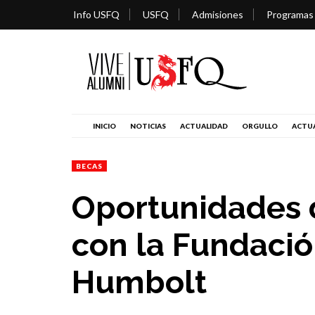
Info USFQ
USFQ
Admisiones
Programas
INICIO
NOTICIAS
ACTUALIDAD
ORGULLO
ACTUA
BECAS
Oportunidades 
con la Fundaci
Humbolt