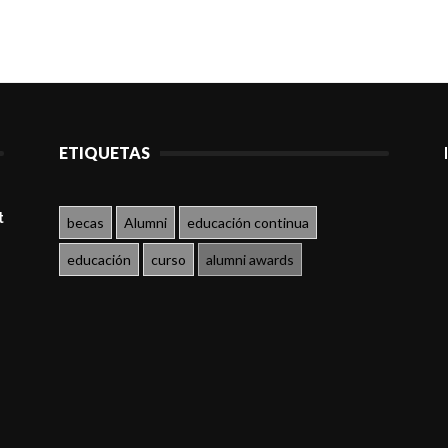
ETIQUETAS
t
becas
Alumni
educación continua
educación
curso
alumni awards