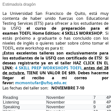
Estimado/a dragón
La Universidad San Francisco de Quito, está muy
contenta de haber unido fuerzas con Educational
Testing Services (ETS) para ofrecer a los estudiantes de
la USFQ
el curso de preparación para el
examen TOEFL Home Edition: 4 SKILLS WORKSHOP
. Si
estás próximo a graduarte o has concluido con los
niveles de inglés o quieres saber sobre cómo tomar el
TOEFL, este workshop es para ti:
¡Estos excelentes talleres son exclusivamente para
los estudiantes de la USFQ con certificado de ETS! Si
deseas registrarte ya en el taller HAZ CLICK EN EL
LINK:
4 SKILL PREP WORKSHOPS TOEFL
antes del 28
de octubre.
TIENE UN VALOR DE $89. Debes hacerme
llegar el recibo a mi correo
por
favor:
mcmontufar@ufsq.edu.ec
Las fechas del taller son:
NOVIEMBRE 7-10
Reading
November
7
4P
Listening
November
8
4P
Speaking
November
9
4P