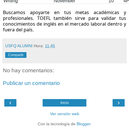
Writing
November
10
4P
Buscamos apoyarte en tus metas académicas y
profesionales. TOEFL también sirve para validar tus
conocimientos de inglés en el mercado laboral dentro y
fuera del país.
USFQ ALUMNI
Hora:
11:45
Compartir
No hay comentarios:
Publicar un comentario
‹
›
Inicio
Ver versión web
Con la tecnología de
Blogger
.