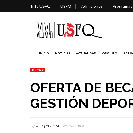
Info USFQ
USFQ
Admisiones
Programas
INICIO
NOTICIAS
ACTUALIDAD
ORGULLO
ACTUA
BECAS
OFERTA DE BE
GESTIÓN DEPO
By
USFQ ALUMNI
At 7:43
0