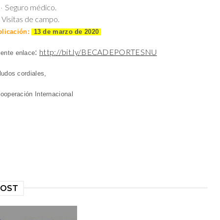
Seguro médico.
·
Visitas de campo.
licación:
13 de marzo de 2020
http://bit.ly/BECADEPORTESNU
:
iente enlace
ludos cordiales,
ooperación Internacional
POST