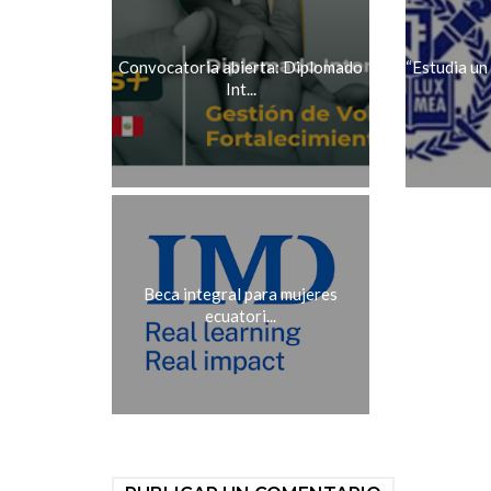
Convocatoria abierta: Diplomado
“Estudia un
Int...
Beca integral para mujeres
ecuatori...