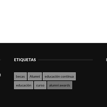
ETIQUETAS
t
becas
Alumni
educación continua
educación
curso
alumni awards