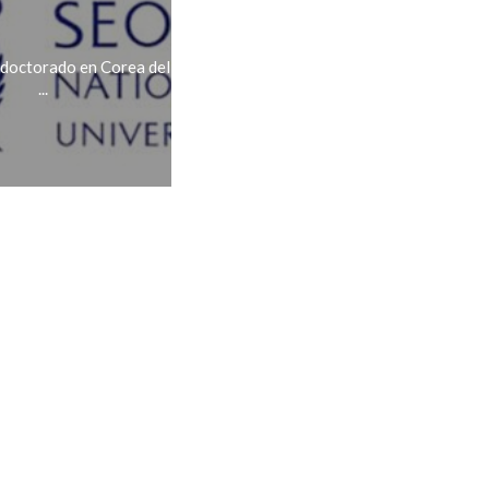
 doctorado en Corea del
...