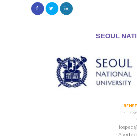
SEOUL NAT
BENEF
Ticke
·
·
Hospedaje
·
Aporte m
·