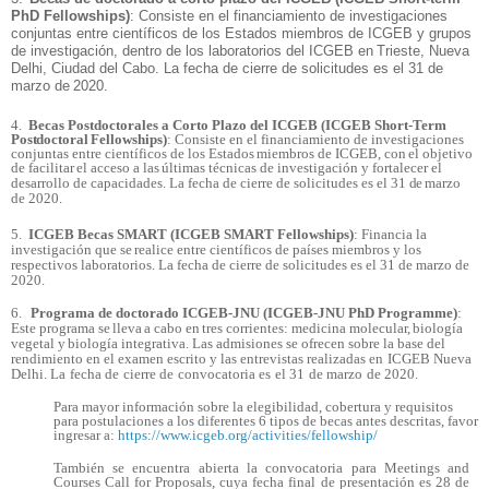
PhD Fellowships)
: Consiste en el financiamiento de investigaciones
conjuntas entre científicos de los Estados miembros de ICGEB y grupos
de investigación, dentro de los laboratorios del ICGEB
en
Trieste, Nueva
Delhi, Ciudad del Cabo. La fecha de cierre de solicitudes es el 31 de
marzo
de
2020.
4.
Becas Postdoctorales a Corto Plazo del ICGEB (ICGEB Short-Term
Postdoctoral
Fellowships)
: Consiste en el financiamiento de investigaciones
conjuntas entre científicos de los
Estados
miembros
de
ICGEB,
con
el
objetivo
de
facilitar
el
acceso
a
las
últimas
técnicas
de
investigación y fortalecer el
marzo
desarrollo de capacidades. La fecha de cierre de solicitudes es el 31
de
de
2020.
5.
ICGEB Becas SMART (ICGEB SMART Fellowships)
: Financia la
investigación que
se
realice entre científicos de países miembros y los
solicitudes es el 31 de marzo de
respectivos laboratorios. La fecha de cierre de
2020.
6.
Programa de doctorado ICGEB-JNU (ICGEB-JNU PhD Programme)
:
Este programa
se
lleva
a
cabo
en
tres
corrientes:
medicina
molecular,
biología
vegetal
y
biología
integrativa.
Las admisiones se ofrecen sobre la base del
rendimiento en el examen escrito y las entrevistas
realizadas
en
ICGEB
Nueva
Delhi.
La
fecha
de
cierre
de
convocatoria
es
el
31
de
marzo
de
2020.
Para mayor información sobre la elegibilidad, cobertura y requisitos
para postulaciones a los diferentes 6 tipos de becas antes descritas, favor
ingresar a:
https://www.icgeb.org/activities/fellowship/
También se encuentra abierta la convocatoria para Meetings and
Courses Call for Proposals, cuya fecha final de presentación es 28 de