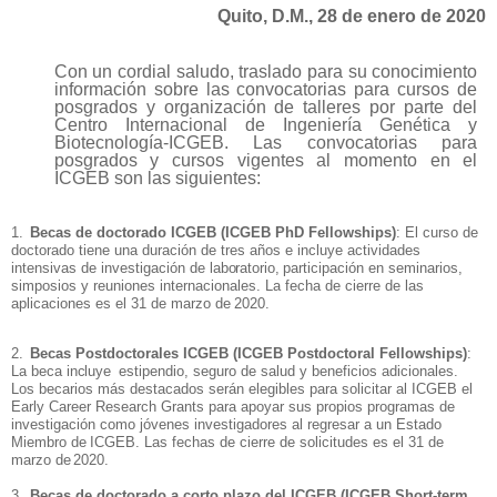
Quito, D.M., 28 de enero de 2020
Con un cordial saludo, traslado para su conocimiento
información sobre las convocatorias para cursos de
posgrados y organización de talleres por parte del
Centro Internacional de Ingeniería Genética y
Biotecnología-ICGEB. Las convocatorias para
posgrados y cursos vigentes al momento en el
ICGEB son las siguientes:
1.
Becas de doctorado ICGEB (ICGEB PhD Fellowships)
: El curso de
doctorado tiene una duración de tres años e incluye actividades
intensivas de investigación de
laboratorio,
participación en seminarios,
simposios y reuniones internacionales. La fecha de cierre de las
aplicaciones es el 31 de marzo de
2020.
2.
Becas Postdoctorales ICGEB (ICGEB Postdoctoral Fellowships)
:
La beca
incluye
estipendio, seguro de salud y beneficios adicionales.
Los becarios más destacados serán elegibles para solicitar al ICGEB el
Early Career Research Grants para apoyar sus propios programas de
investigación como jóvenes investigadores al regresar a un Estado
Miembro
de
ICGEB. Las fechas de cierre de solicitudes es el 31 de
marzo de
2020.
3.
Becas de doctorado a corto plazo del ICGEB (ICGEB Short-term