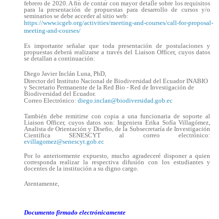
febrero de 2020. A fin de contar con mayor detalle sobre los requisitos
para la presentación de propuestas para desarrollo de cursos y/o
seminarios se debe acceder al sitio web:
https://www.icgeb.org/activities/meeting-and-courses/call-for-proposal-
meeting-and-courses/
Es importante señalar que toda presentación de postulaciones y
propuestas deberá realizarse a través del Liaison Officer, cuyos datos
se detallan a continuación:
Diego Javier Inclán Luna, PhD,
Director del Instituto Nacional de Biodiversidad del Ecuador INABIO
y Secretario Permanente de la Red Bio - Red de Investigación de
Biodiversidad del Ecuador.
Correo Electrónico:
diego.inclan@biodiversidad.gob.ec
También debe remitirse con copia a una funcionaria de soporte al
Liaison Officer, cuyos datos son: Ingeniera Erika Sofía Villagómez,
Analista de Orientación y Diseño, de la Subsecretaría de Investigación
Científica SENESCYT al correo electrónico:
evillagomez@senescyt.gob.ec
Por lo anteriormente expuesto, mucho agradeceré disponer a quien
corresponda realizar la respectiva difusión con los estudiantes y
docentes de la institución a su digno cargo.
Atentamente,
Documento firmado electrónicamente