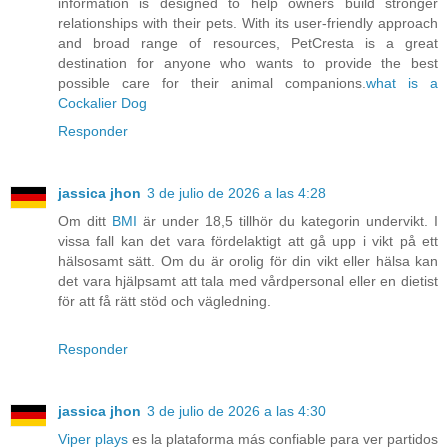
information is designed to help owners build stronger
relationships with their pets. With its user-friendly approach
and broad range of resources, PetCresta is a great
destination for anyone who wants to provide the best
possible care for their animal companions.
what is a
Cockalier Dog
Responder
jassica jhon
3 de julio de 2026 a las 4:28
Om ditt
BMI
är under 18,5 tillhör du kategorin undervikt. I
vissa fall kan det vara fördelaktigt att gå upp i vikt på ett
hälsosamt sätt. Om du är orolig för din vikt eller hälsa kan
det vara hjälpsamt att tala med vårdpersonal eller en dietist
för att få rätt stöd och vägledning.
Responder
jassica jhon
3 de julio de 2026 a las 4:30
Viper plays
es la plataforma más confiable para ver partidos