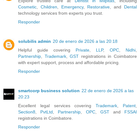
Explore trusted care at
Dentist in Milpitas
, including
Cosmetic
,
Children
,
Emergency
,
Restorative
, and
Dental
technology services from experts you trust.
Responder
solubilis admin
20 de enero de 2026 a las 20:18
Helpful guide covering
Private
,
LLP
,
OPC
,
Nidhi
,
Partnership
,
Trademark
,
GST
registrations in Coimbatore
with expert support, process and affordable pricing.
Responder
smartcorp business solution
22 de enero de 2026 a las
20:23
Excellent legal services covering
Trademark
,
Patent
,
Section8
,
PvtLtd
,
Partnership
,
OPC
,
GST
and
FSSAI
registrations in Coimbatore.
Responder