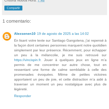
Cristina Noboa
Hora:
7:48
Compartir
1 comentario:
Alexsenen10
19 de agosto de 2025 a las 14:02
En lisant votre texte sur Santiago Gangotena, j’ai repensé à
la façon dont certaines personnes marquent notre quotidien
simplement par leur présence. Récemment, pour échapper
un peu à la mélancolie, je me suis retrouvé sur
https://vincispin.fr
. Jouer à quelques jeux en ligne m’a
permis de me concentrer sur autre chose, tout en
ressentant une forme de calme semblable à celle des
promenades évoquées. Même de petites victoires
apportaient un peu de joie, et cette distraction m’a aidé à
traverser un moment un peu nostalgique avec plus de
légèreté.
Responder