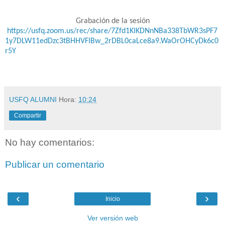
Grabación de la sesión
https://usfq.zoom.us/rec/share/7Zfd1KIKDNnNBa338TbWR3sPF7
1y7DLW11edDzc3tBHHVFIBw_2rDBL0caLce8a9.WaOrOHCyDk6c0
r5Y
USFQ ALUMNI
Hora:
10:24
Compartir
No hay comentarios:
Publicar un comentario
‹
›
Inicio
Ver versión web