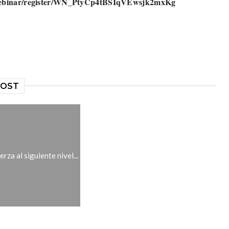
/webinar/register/WN_PtyCp4tBSIqVEwsjk2mxKg
POST
erza al siguiente nivel...