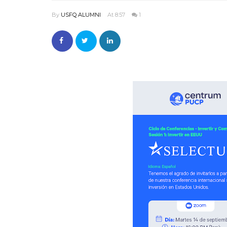
By
USFQ ALUMNI
At 8:57
1