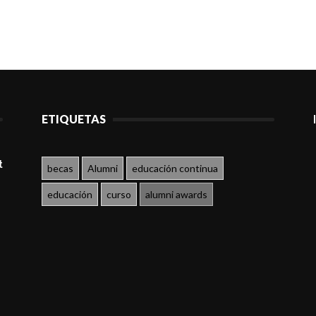
ETIQUETAS
t
becas
Alumni
educación continua
educación
curso
alumni awards