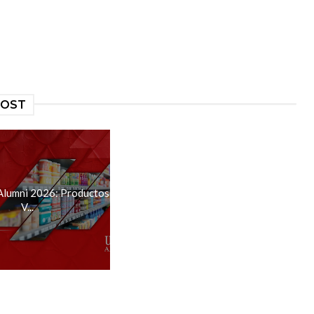
POST
Alumni 2026: Productos
V...