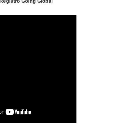
 Registro Going Globa
l