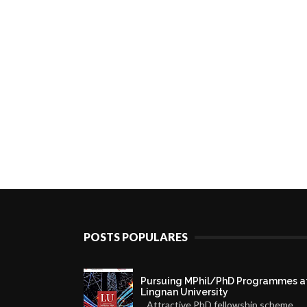
POSTS POPULARES
Pursuing MPhil/PhD Programmes a
Lingnan University
Attractive PhD fellowship scheme