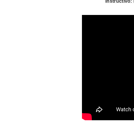
In
structivo: