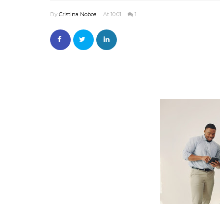
By
Cristina Noboa
At 10:01
1