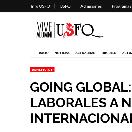
Info USFQ
USFQ
Admisiones
Programas
INICIO
NOTICIAS
ACTUALIDAD
ORGULLO
ACTUA
BENEFICIOS
GOING GLOBAL:
LABORALES A N
INTERNACIONA