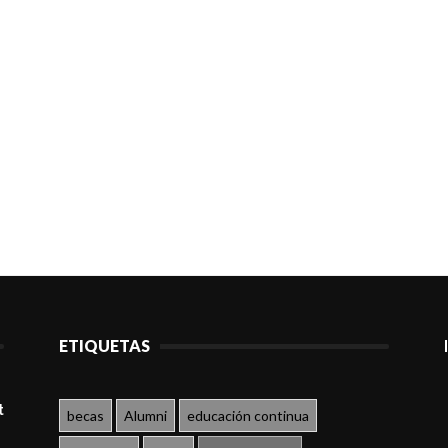
ETIQUETAS
t
becas
Alumni
educación continua