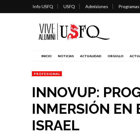
Info USFQ
USFQ
Admisiones
Programas
INICIO
NOTICIAS
ACTUALIDAD
ORGULLO
ACTUA
PROFESIONAL
INNOVUP: PRO
INMERSIÓN EN 
ISRAEL