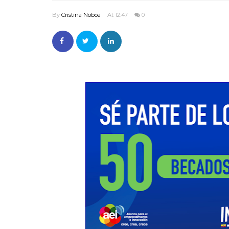
By
Cristina Noboa
At 12:47
0