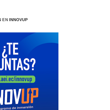
N EN
INNOVUP