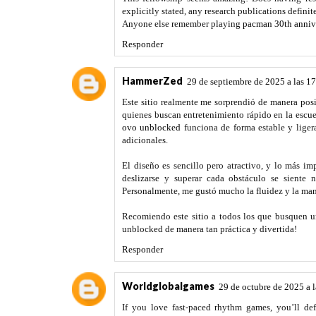
explicitly stated, any research publications defini
Anyone else remember playing
pacman 30th anniv
Responder
HammerZed
29 de septiembre de 2025 a las 1
Este sitio realmente me sorprendió de manera posi
quienes buscan entretenimiento rápido en la escue
ovo unblocked
funciona de forma estable y ligera
adicionales.
El diseño es sencillo pero atractivo, y lo más im
deslizarse y superar cada obstáculo se siente
Personalmente, me gustó mucho la fluidez y la man
Recomiendo este sitio a todos los que busquen un
unblocked de manera tan práctica y divertida!
Responder
Worldglobalgames
29 de octubre de 2025 a 
If you love fast-paced rhythm games, you’ll de