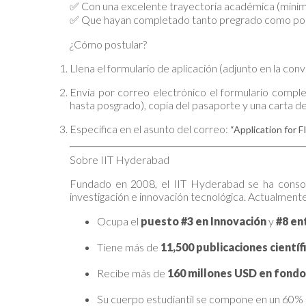
✅ Con una excelente trayectoria académica (míni
✅ Que hayan completado tanto pregrado como posg
¿Cómo postular?
Llena el formulario de aplicación (adjunto en la conv
Envía por correo electrónico el formulario compl
hasta posgrado), copia del pasaporte y una carta de
Especifica en el asunto del correo:
“Application for 
Sobre IIT Hyderabad
Fundado en 2008, el IIT Hyderabad se ha consol
investigación e innovación tecnológica. Actualment
Ocupa el
puesto #3 en Innovación
y
#8 en
Tiene más de
11,500 publicaciones científ
Recibe más de
160 millones USD en fondo
Su cuerpo estudiantil se compone en un 60%