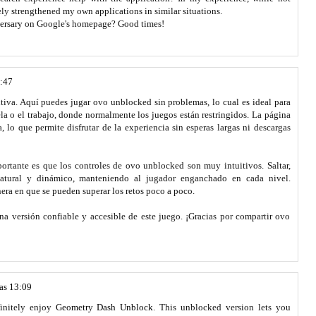
tely strengthened my own applications in similar situations.
ersary
on Google's homepage? Good times!
7:47
tiva. Aquí puedes jugar ovo unblocked sin problemas, lo cual es ideal para
la o el trabajo, donde normalmente los juegos están restringidos. La página
, lo que permite disfrutar de la experiencia sin esperas largas ni descargas
portante es que los controles de ovo unblocked son muy intuitivos. Saltar,
 natural y dinámico, manteniendo al jugador enganchado en cada nivel.
era en que se pueden superar los retos poco a poco.
a versión confiable y accesible de este juego. ¡Gracias por compartir ovo
las 13:09
finitely enjoy
Geometry Dash Unblock
. This unblocked version lets you