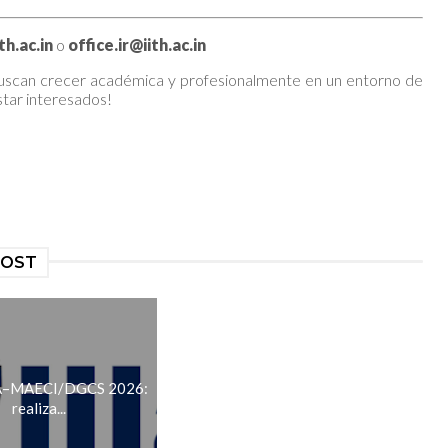
ith.ac.in
o
office.ir@iith.ac.in
buscan crecer académica y profesionalmente en un entorno de
star interesados!
POST
LA–MAECI/DGCS 2026:
realiza...