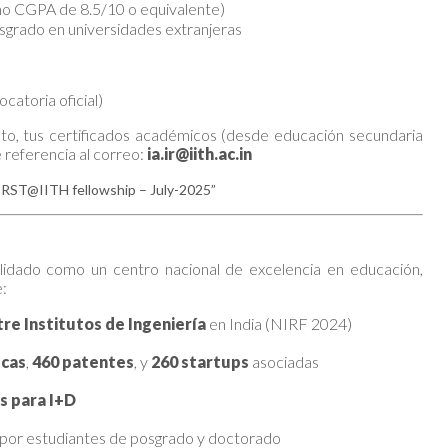
mo CGPA de 8.5/10 o equivalente)
rado en universidades extranjeras
ocatoria oficial)
eto, tus certificados académicos (desde educación secundaria
 referencia al correo:
ia.ir@iith.ac.in
FIRST@IITH fellowship – July-2025”
idado como un centro nacional de excelencia en educación,
e:
tre Institutos de Ingeniería
en India (NIRF 2024)
icas
,
460 patentes
, y
260 startups
asociadas
s para I+D
 por estudiantes de posgrado y doctorado