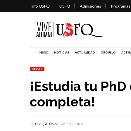
Info USFQ
USFQ
Admisiones
Programas
INICIO
NOTICIAS
ACTUALIDAD
ORGULLO
ACTUA
BECAS
¡Estudia tu PhD
completa!
By
USFQ ALUMNI
At 13:17
11