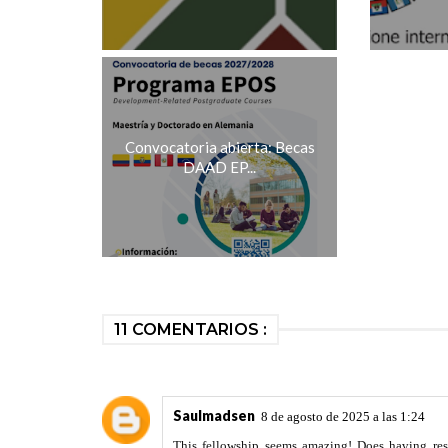
Convocatoria abierta: Becas
DAAD EP...
11 COMENTARIOS :
Saulmadsen
8 de agosto de 2025 a las 1:24
This fellowship seems amazing! Does having res