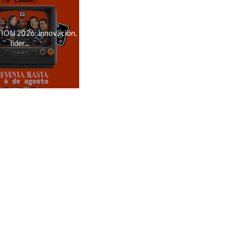
ON 2026: innovación,
lider...