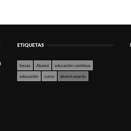
ETIQUETAS
t
becas
Alumni
educación continua
educación
curso
alumni awards