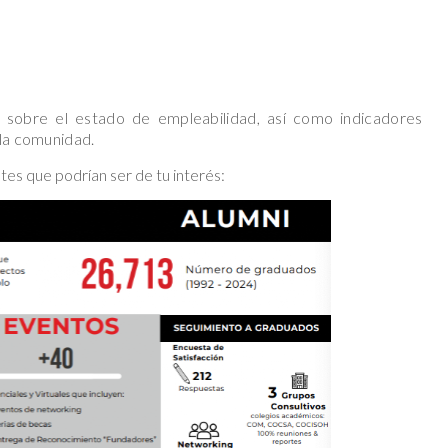
 sobre el estado de empleabilidad, así como indicadores
 la comunidad.
es que podrían ser de tu interés: