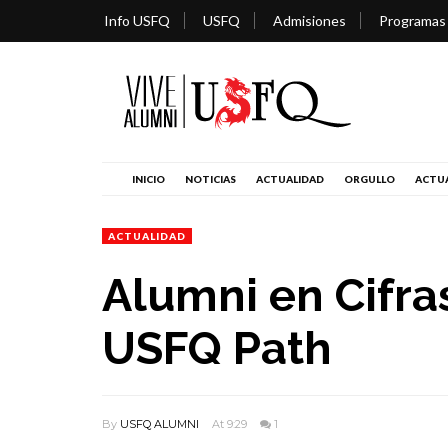
Info USFQ
USFQ
Admisiones
Programas
INICIO
NOTICIAS
ACTUALIDAD
ORGULLO
ACTUA
ACTUALIDAD
Alumni en Cifra
USFQ Path
By
USFQ ALUMNI
At 9:29
1