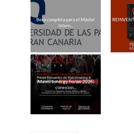
Beca completa para el Máster
REINVENTI
Intern...
Alumni Synergy Forum 2026:
conexion...