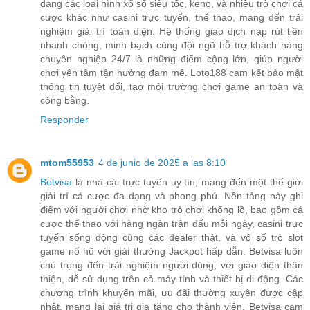
dạng các loại hình xổ số siêu tốc, keno, và nhiều trò chơi cá
cược khác như casini trực tuyến, thể thao, mang đến trải
nghiệm giải trí toàn diện. Hệ thống giao dịch nạp rút tiền
nhanh chóng, minh bạch cùng đội ngũ hỗ trợ khách hàng
chuyên nghiệp 24/7 là những điểm cộng lớn, giúp người
chơi yên tâm tận hưởng đam mê. Loto188 cam kết bảo mật
thông tin tuyệt đối, tạo môi trường chơi game an toàn và
công bằng.
Responder
mtom55953
4 de junio de 2025 a las 8:10
Betvisa
là nhà cái trực tuyến uy tín, mang đến một thế giới
giải trí cá cược đa dạng và phong phú. Nền tảng này ghi
điểm với người chơi nhờ kho trò chơi khổng lồ, bao gồm cá
cược thể thao với hàng ngàn trận đấu mỗi ngày, casini trực
tuyến sống động cùng các dealer thật, và vô số trò slot
game nổ hũ với giải thưởng Jackpot hấp dẫn. Betvisa luôn
chú trọng đến trải nghiệm người dùng, với giao diện thân
thiện, dễ sử dụng trên cả máy tính và thiết bị di động. Các
chương trình khuyến mãi, ưu đãi thường xuyên được cập
nhật, mang lại giá trị gia tăng cho thành viên. Betvisa cam