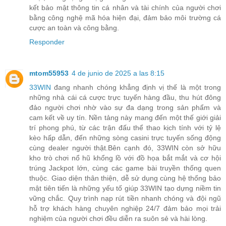
kết bảo mật thông tin cá nhân và tài chính của người chơi
bằng công nghệ mã hóa hiện đại, đảm bảo môi trường cá
cược an toàn và công bằng.
Responder
mtom55953
4 de junio de 2025 a las 8:15
33WIN
đang nhanh chóng khẳng định vị thế là một trong
những nhà cái cá cược trực tuyến hàng đầu, thu hút đông
đảo người chơi nhờ vào sự đa dạng trong sản phẩm và
cam kết về uy tín. Nền tảng này mang đến một thế giới giải
trí phong phú, từ các trận đấu thể thao kịch tính với tỷ lệ
kèo hấp dẫn, đến những sòng casini trực tuyến sống động
cùng dealer người thật.Bên cạnh đó, 33WIN còn sở hữu
kho trò chơi nổ hũ khổng lồ với đồ họa bắt mắt và cơ hội
trúng Jackpot lớn, cùng các game bài truyền thống quen
thuộc. Giao diện thân thiện, dễ sử dụng cùng hệ thống bảo
mật tiên tiến là những yếu tố giúp 33WIN tạo dựng niềm tin
vững chắc. Quy trình nạp rút tiền nhanh chóng và đội ngũ
hỗ trợ khách hàng chuyên nghiệp 24/7 đảm bảo mọi trải
nghiệm của người chơi đều diễn ra suôn sẻ và hài lòng.