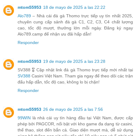
mtom55953
18 de mayo de 2025 a las 22:22
Alo789
– Nhà cái đá gà Thomo trực tiếp uy tín nhất 2025,
chuyên cung cấp sảnh đá gà C1, C2, C3, C4 chất lượng
cao, tốc độ mượt, thưởng lớn mỗi ngày. Đăng ký ngay
Alo789.camp để nhận ưu đãi hấp dẫn!
Responder
mtom55953
19 de mayo de 2025 a las 23:28
SV388 🎖️ Cập nhật link đá gà Thomo trực tiếp mới nhất tại
SV388
Casini Việt Nam. Tham gia ngay để theo dõi các trận
đấu hấp dẫn, tốc độ cao, không lo bị chặn!
Responder
mtom55953
26 de mayo de 2025 a las 7:56
99WIN
là nhà cái uy tín hàng đầu tại Việt Nam, được cấp
phép bởi PAGCOR, nổi bật với kho game đa dạng từ casini,
thể thao, slot đến bắn cá. Giao diện mượt mà, dễ sử dụng
cùng hệ thống nạp rút siêu tốc chỉ 10 giây nạp và 5 phút rút