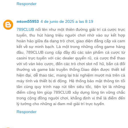
Responder
mtom55953
4 de junio de 2025 a las 8:19
789CLUB
nổi lên như một thiên đường giải trí cá cược trực
tuyến, thu hút hàng triệu người chơi nhờ vào sự kết hợp
hoàn hảo giữa đa dạng trò chơi, giao diện đẳng cấp và cam
kết về sự minh bạch. Là một trong những cổng game hàng
đầu, 789CLUB cung cấp đầy đủ các sản phẩm cá cược từ
casini trực tuyến với các dealer quyến rũ, cá cược thể thao
với vô vàn kèo cược, đến các trò chơi slot nổ hũ, bắn cá đổi
thưởng và game bài truyền thống.Giao diện được thiết kế
hiện đại, dễ thao tác, mang lại trải nghiệm mượt mà trên cả
máy tính và thiết bị di động. Hệ thống bảo mật thông tin tối
tân cùng quy trình nạp rút tiền siêu tốc, tiện lợi là những
điểm cộng lớn giúp 789CLUB xây dựng lòng tin vững chắc
trong cộng đồng người chơi, khẳng định vị thế là điểm đến
lý tưởng cho những ai đam mê giải trí trực tuyến.
Responder