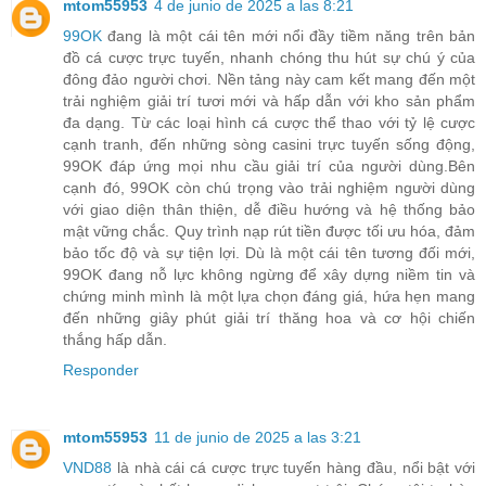
mtom55953
4 de junio de 2025 a las 8:21
99OK
đang là một cái tên mới nổi đầy tiềm năng trên bản
đồ cá cược trực tuyến, nhanh chóng thu hút sự chú ý của
đông đảo người chơi. Nền tảng này cam kết mang đến một
trải nghiệm giải trí tươi mới và hấp dẫn với kho sản phẩm
đa dạng. Từ các loại hình cá cược thể thao với tỷ lệ cược
cạnh tranh, đến những sòng casini trực tuyến sống động,
99OK đáp ứng mọi nhu cầu giải trí của người dùng.Bên
cạnh đó, 99OK còn chú trọng vào trải nghiệm người dùng
với giao diện thân thiện, dễ điều hướng và hệ thống bảo
mật vững chắc. Quy trình nạp rút tiền được tối ưu hóa, đảm
bảo tốc độ và sự tiện lợi. Dù là một cái tên tương đối mới,
99OK đang nỗ lực không ngừng để xây dựng niềm tin và
chứng minh mình là một lựa chọn đáng giá, hứa hẹn mang
đến những giây phút giải trí thăng hoa và cơ hội chiến
thắng hấp dẫn.
Responder
mtom55953
11 de junio de 2025 a las 3:21
VND88
là nhà cái cá cược trực tuyến hàng đầu, nổi bật với