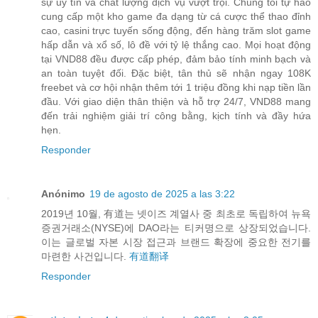
sự uy tín và chất lượng dịch vụ vượt trội. Chúng tôi tự hào
cung cấp một kho game đa dạng từ cá cược thể thao đỉnh
cao, casini trực tuyến sống động, đến hàng trăm slot game
hấp dẫn và xổ số, lô đề với tỷ lệ thắng cao. Mọi hoạt động
tại VND88 đều được cấp phép, đảm bảo tính minh bạch và
an toàn tuyệt đối. Đặc biệt, tân thủ sẽ nhận ngay 108K
freebet và cơ hội nhận thêm tới 1 triệu đồng khi nạp tiền lần
đầu. Với giao diện thân thiện và hỗ trợ 24/7, VND88 mang
đến trải nghiệm giải trí công bằng, kịch tính và đầy hứa
hẹn.
Responder
Anónimo
19 de agosto de 2025 a las 3:22
2019년 10월, 有道는 넷이즈 계열사 중 최초로 독립하여 뉴욕
증권거래소(NYSE)에 DAO라는 티커명으로 상장되었습니다.
이는 글로벌 자본 시장 접근과 브랜드 확장에 중요한 전기를
마련한 사건입니다.
有道翻译
Responder