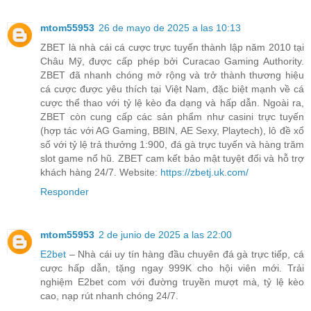
mtom55953
26 de mayo de 2025 a las 10:13
ZBET là nhà cái cá cược trực tuyến thành lập năm 2010 tại
Châu Mỹ, được cấp phép bởi Curacao Gaming Authority.
ZBET đã nhanh chóng mở rộng và trở thành thương hiệu
cá cược được yêu thích tại Việt Nam, đặc biệt mạnh về cá
cược thể thao với tỷ lệ kèo đa dạng và hấp dẫn. Ngoài ra,
ZBET còn cung cấp các sản phẩm như casini trực tuyến
(hợp tác với AG Gaming, BBIN, AE Sexy, Playtech), lô đề xổ
số với tỷ lệ trả thưởng 1:900, đá gà trực tuyến và hàng trăm
slot game nổ hũ. ZBET cam kết bảo mật tuyệt đối và hỗ trợ
khách hàng 24/7. Website:
https://zbetj.uk.com/
Responder
mtom55953
2 de junio de 2025 a las 22:00
E2bet
– Nhà cái uy tín hàng đầu chuyên đá gà trực tiếp, cá
cược hấp dẫn, tặng ngay 999K cho hội viên mới. Trải
nghiệm E2bet com với đường truyền mượt mà, tỷ lệ kèo
cao, nạp rút nhanh chóng 24/7.