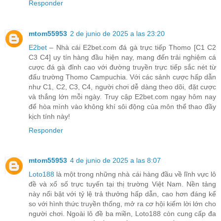
Responder
mtom55953
2 de junio de 2025 a las 23:20
E2bet
– Nhà cái E2bet.com đá gà trực tiếp Thomo [C1 C2
C3 C4] uy tín hàng đầu hiện nay, mang đến trải nghiệm cá
cược đá gà đỉnh cao với đường truyền trực tiếp sắc nét từ
đấu trường Thomo Campuchia. Với các sảnh cược hấp dẫn
như C1, C2, C3, C4, người chơi dễ dàng theo dõi, đặt cược
và thắng lớn mỗi ngày. Truy cập E2bet.com ngay hôm nay
để hòa mình vào không khí sôi động của môn thể thao đầy
kịch tính này!
Responder
mtom55953
4 de junio de 2025 a las 8:07
Loto188
là một trong những nhà cái hàng đầu về lĩnh vực lô
đề và xổ số trực tuyến tại thị trường Việt Nam. Nền tảng
này nổi bật với tỷ lệ trả thưởng hấp dẫn, cao hơn đáng kể
so với hình thức truyền thống, mở ra cơ hội kiếm lời lớn cho
người chơi. Ngoài lô đề ba miền, Loto188 còn cung cấp đa