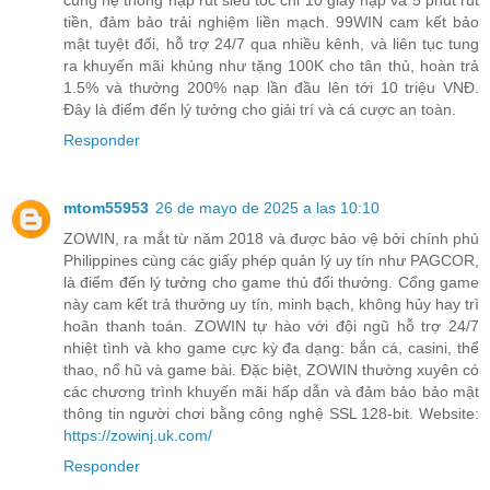
tiền, đảm bảo trải nghiệm liền mạch. 99WIN cam kết bảo
mật tuyệt đối, hỗ trợ 24/7 qua nhiều kênh, và liên tục tung
ra khuyến mãi khủng như tặng 100K cho tân thủ, hoàn trả
1.5% và thưởng 200% nạp lần đầu lên tới 10 triệu VNĐ.
Đây là điểm đến lý tưởng cho giải trí và cá cược an toàn.
Responder
mtom55953
26 de mayo de 2025 a las 10:10
ZOWIN, ra mắt từ năm 2018 và được bảo vệ bởi chính phủ
Philippines cùng các giấy phép quản lý uy tín như PAGCOR,
là điểm đến lý tưởng cho game thủ đổi thưởng. Cổng game
này cam kết trả thưởng uy tín, minh bạch, không hủy hay trì
hoãn thanh toán. ZOWIN tự hào với đội ngũ hỗ trợ 24/7
nhiệt tình và kho game cực kỳ đa dạng: bắn cá, casini, thể
thao, nổ hũ và game bài. Đặc biệt, ZOWIN thường xuyên có
các chương trình khuyến mãi hấp dẫn và đảm bảo bảo mật
thông tin người chơi bằng công nghệ SSL 128-bit. Website:
https://zowinj.uk.com/
Responder