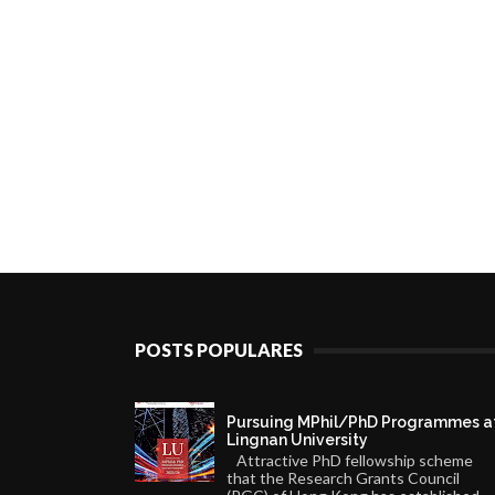
POSTS POPULARES
Pursuing MPhil/PhD Programmes a
Lingnan University
Attractive PhD fellowship scheme
that the Research Grants Council