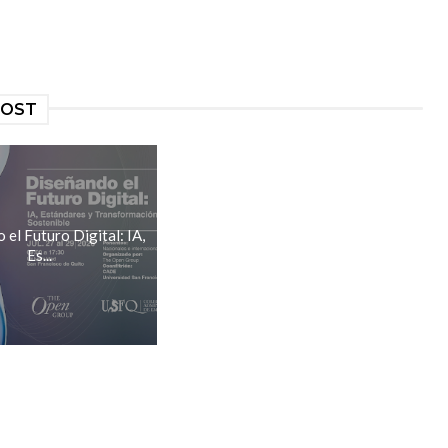
POST
el Futuro Digital: IA,
Es...