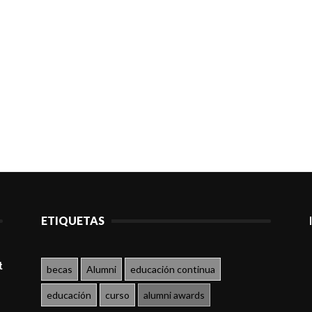
ETIQUETAS
t
becas
Alumni
educación continua
educación
curso
alumni awards