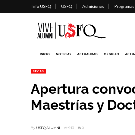
Info USFQ
USFQ
Admisiones
Programas
INICIO
NOTICIAS
ACTUALIDAD
ORGULLO
ACTUA
BECAS
Apertura convo
Maestrías y Doc
By
USFQ ALUMNI
At 9:13
0