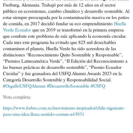
Freiburg, Alemania. Trabajó por más de 12 años en el sector
público en ecosistemas, cambio climático y desarrollo sostenible. Al
estar siempre preocupada por la contaminación masiva en los patios
de comida, en 2017 decidió fundar su eco emprendimiento
Huella
Verde Ecuador
que en 2019 se transformó en la primera empresa
que combate este problema de raíz aplicando la economía circular.
Cada mes este programa ha evitado que 825 mil desechables
contaminen el planeta. Huella Verde ha sido acreedora de las
distinciones “Reconocimiento Quito Sostenible y Responsable”,
“Premios Latinoamérica Verde”, “II Edición del Reconocimiento a
las buenas prácticas de desarrollo sostenible”, “Premio Ecuador
Circular” y fue granadora del USFQ Alumni Awards 2023 en la
Categoría Desarrollo Sostenible y Responsabilidad Social.
#OrgulloUSFQAlumni
#DesarrrolloSostenible
#USFQ
Nota completa:
https://www.forbes.com.ec/movimiento-inspirador/chile-siguiente-
paso-una-idea-llena-sentido-comun-n43931